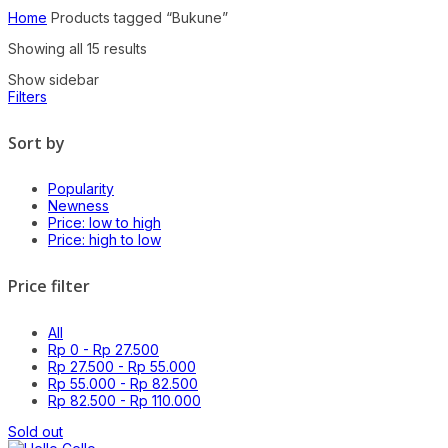
Home
Products tagged “Bukune”
Sorted
Showing all 15 results
by
Show sidebar
latest
Filters
Sort by
Popularity
Newness
Price: low to high
Price: high to low
Price filter
All
Rp
0
-
Rp
27.500
Rp
27.500
-
Rp
55.000
Rp
55.000
-
Rp
82.500
Rp
82.500
-
Rp
110.000
Sold out