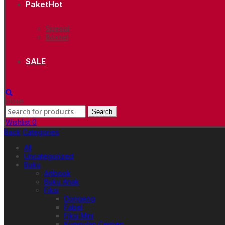
Paket
Hot
Spesial
Boxset
SALE
close
Search
Search
for:
Wishlist
0
Back
Categories
All
Uncategorized
Buku
Artbook
Buku Anak
Fiksi
Dongeng
Fabel
Fiksi Mini
Kumpulan Cerpen