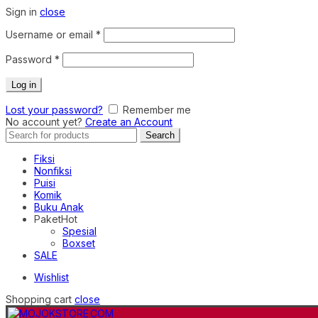
Sign in
close
Required
Username or email
*
Required
Password
*
Log in
Lost your password?
Remember me
No account yet?
Create an Account
Search
Search
for:
Fiksi
Nonfiksi
Puisi
Komik
Buku Anak
Paket
Hot
Spesial
Boxset
SALE
Wishlist
Shopping cart
close