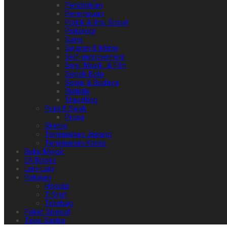
Pendidikan
Perempuan
Politik & Ilmu Sosial
Psikologi
Sains
Sejarah & Militer
Self-improvement
Seni, Musik, & Film
Sepak Bola
Sosial & Budaya
Statistik
Travelling
Puisi & Sajak
Prosa
Sketsa
Terjemahan Jepang
Terjemahan Korea
Buku Mojok
EA Books
Lain-Lain
Pakaian
Hoodie
T-Shirt
Totebag
Paket Spesial
Teori Sastra