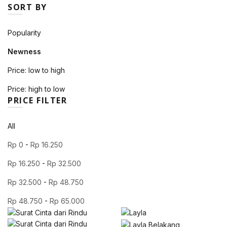
SORT BY
Popularity
Newness
Price: low to high
Price: high to low
PRICE FILTER
All
Rp
0
-
Rp
16.250
Rp
16.250
-
Rp
32.500
Rp
32.500
-
Rp
48.750
Rp
48.750
-
Rp
65.000