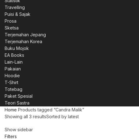
Statistik
Travelling
Puisi & Sajak
Prosa
Sketsa
Terjemahan Jepang
Terjemahan Korea
Buku Mojok
EA Books
Lain-Lain
Pakaian
Hoodie
T-Shirt
Totebag
Paket Spesial
Teori Sastra
Home
Products tagged “Candra Malik”
Showing all 3 results
Sorted by latest
Show sidebar
Filters