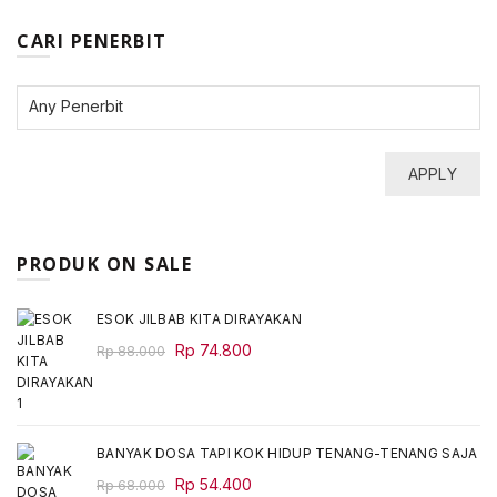
CARI PENERBIT
APPLY
PRODUK ON SALE
ESOK JILBAB KITA DIRAYAKAN
Original
Current
Rp
74.800
Rp
88.000
price
price
was:
is:
Rp 88.000.
Rp 74.800.
BANYAK DOSA TAPI KOK HIDUP TENANG-TENANG SAJA
Original
Current
Rp
54.400
Rp
68.000