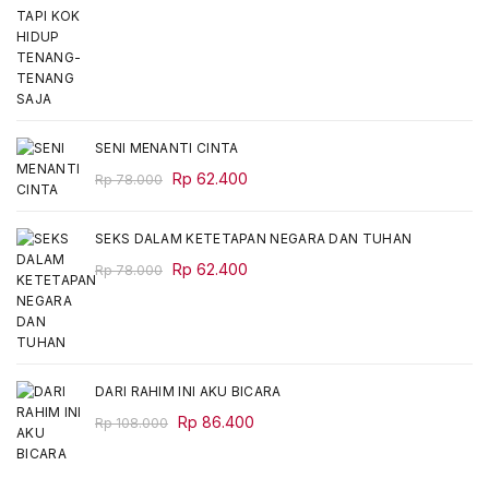
price
price
was:
is:
Rp 68.000.
Rp 54.400.
SENI MENANTI CINTA
Original
Current
Rp
62.400
Rp
78.000
price
price
was:
is:
SEKS DALAM KETETAPAN NEGARA DAN TUHAN
Rp 78.000.
Rp 62.400.
Original
Current
Rp
62.400
Rp
78.000
price
price
was:
is:
Rp 78.000.
Rp 62.400.
DARI RAHIM INI AKU BICARA
Original
Current
Rp
86.400
Rp
108.000
price
price
was:
is: