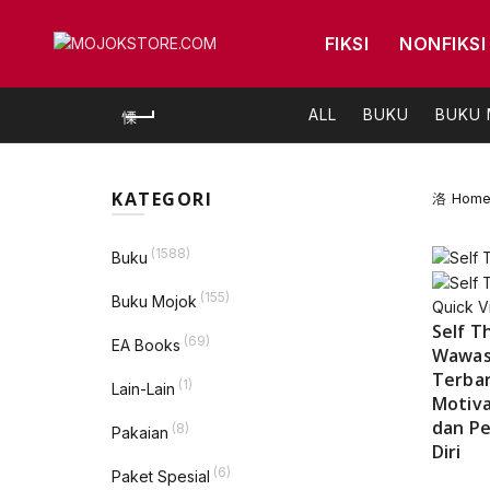
FIKSI
NONFIKSI
ALL
BUKU
BUKU
KATEGORI
Hom
(1588)
Buku
(155)
Buku Mojok
Quick V
Self T
(69)
EA Books
Wawasa
Terba
(1)
Lain-Lain
Motiva
dan P
(8)
Pakaian
Diri
(6)
Paket Spesial