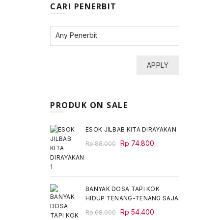
CARI PENERBIT
APPLY
PRODUK ON SALE
ESOK JILBAB KITA DIRAYAKAN
Original
Current
Rp
74.800
Rp
88.000
price
price
was:
is:
Rp 88.000.
Rp 74.800.
BANYAK DOSA TAPI KOK
HIDUP TENANG-TENANG SAJA
Original
Current
Rp
54.400
Rp
68.000