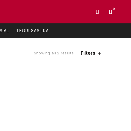
0
SIAL
TEORI SASTRA
Filters
Sorted
Showing all 2 results
by
latest