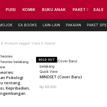
PUISI
KOMIK
BUKU ANAK
PAKET
SALE
 MOJOK
EA BOOKS
LAIN-LAIN
PAKAIAN
PAKET SPE
e
Products tagged “Carol S. Dweck”
SOLD OUT
iew
Quick View
heories:
MINDSET (Cover Baru)
n Psikologi
ru tentang
Rp
89.000
si, Kepribadian,
engembangan