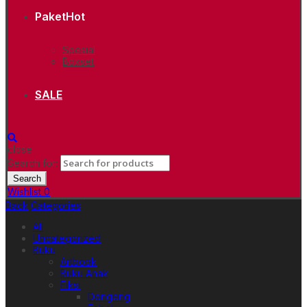
Paket
Hot
Spesial
Boxset
SALE
close
Search for:
Search
Wishlist
0
Back
Categories
All
Uncategorized
Buku
Artbook
Buku Anak
Fiksi
Dongeng