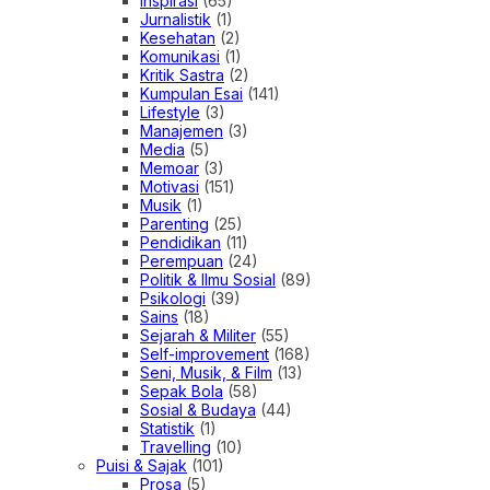
Inspirasi
(65)
Jurnalistik
(1)
Kesehatan
(2)
Komunikasi
(1)
Kritik Sastra
(2)
Kumpulan Esai
(141)
Lifestyle
(3)
Manajemen
(3)
Media
(5)
Memoar
(3)
Motivasi
(151)
Musik
(1)
Parenting
(25)
Pendidikan
(11)
Perempuan
(24)
Politik & Ilmu Sosial
(89)
Psikologi
(39)
Sains
(18)
Sejarah & Militer
(55)
Self-improvement
(168)
Seni, Musik, & Film
(13)
Sepak Bola
(58)
Sosial & Budaya
(44)
Statistik
(1)
Travelling
(10)
Puisi & Sajak
(101)
Prosa
(5)