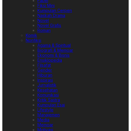
Fabel
Fiksi Mini
Kumpulan Cerpen
Naskah Drama
Novel
Novel Grafis
Roman
Komik
Nonfiksi
Agama & Spiritual
Biografi & Memoar
Ekonomi & Bisnis
Ensiklopedia
Filsafat
Gender
Hiburan
Inspirasi
Jurnalistik
Kesehatan
Komunikasi
Kritik Sastra
Kumpulan Esai
Lifestyle
Manajemen
Media
Memoar
Motivasi