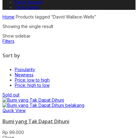
Paket Spesial
Teori Sastra
Home
Products tagged “David Wallace-Wells”
Showing the single result
Show sidebar
Filters
Sort by
Popularity
Newness
Price: low to high
Price: high to low
Sold out
Quick View
Bumi yang Tak Dapat Dihuni
Rp
99.000
Close