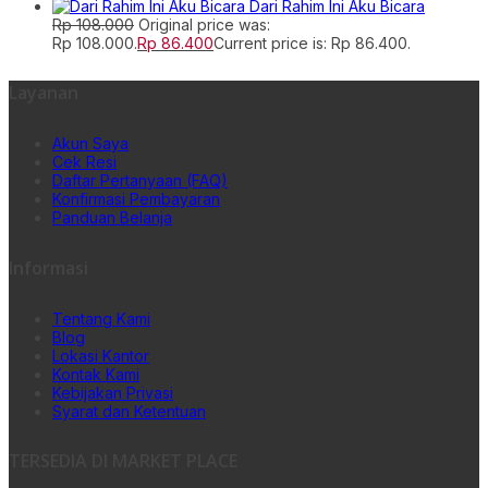
Dari Rahim Ini Aku Bicara
Rp
108.000
Original price was:
Rp 108.000.
Rp
86.400
Current price is: Rp 86.400.
Layanan
Akun Saya
Cek Resi
Daftar Pertanyaan (FAQ)
Konfirmasi Pembayaran
Panduan Belanja
Informasi
Tentang Kami
Blog
Lokasi Kantor
Kontak Kami
Kebijakan Privasi
Syarat dan Ketentuan
TERSEDIA DI MARKET PLACE