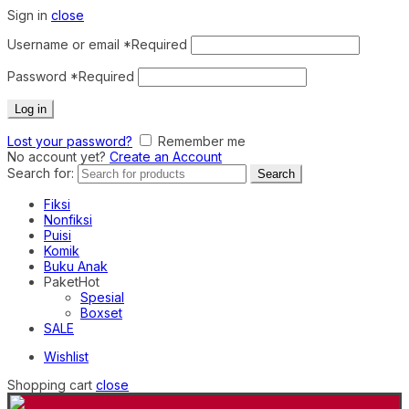
Sign in
close
Username or email
*
Required
Password
*
Required
Log in
Lost your password?
Remember me
No account yet?
Create an Account
Search for:
Search
Fiksi
Nonfiksi
Puisi
Komik
Buku Anak
Paket
Hot
Spesial
Boxset
SALE
Wishlist
Shopping cart
close