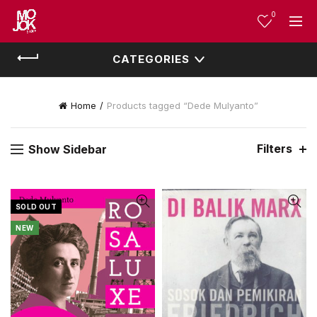
0
CATEGORIES
Home
Products tagged “Dede Mulyanto”
Filters
Show Sidebar
SOLD OUT
NEW