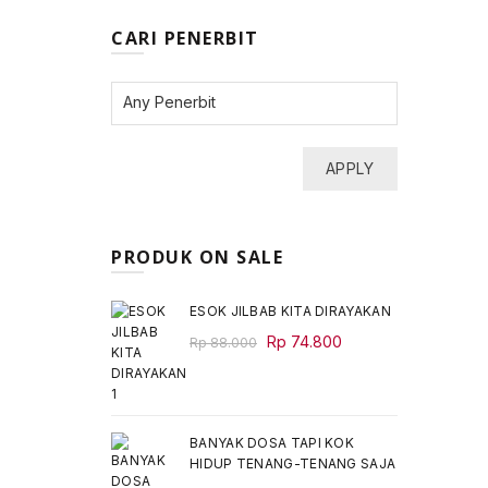
CARI PENERBIT
APPLY
PRODUK ON SALE
ESOK JILBAB KITA DIRAYAKAN
Original
Current
Rp
74.800
Rp
88.000
price
price
was:
is:
Rp 88.000.
Rp 74.800.
BANYAK DOSA TAPI KOK
HIDUP TENANG-TENANG SAJA