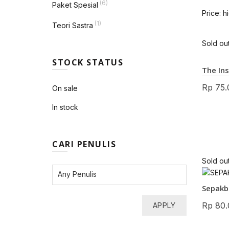
(6)
Paket Spesial
Price: h
(1)
Teori Sastra
Sold ou
STOCK STATUS
The In
Rp
75.
On sale
In stock
CARI PENULIS
Sold ou
Sepakbo
Rp
80.
APPLY