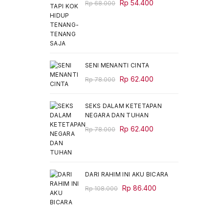
Original
Current
Rp
54.400
Rp
68.000
price
price
was:
is:
Rp 68.000.
Rp 54.400.
SENI MENANTI CINTA
Original
Current
Rp
62.400
Rp
78.000
price
price
was:
is:
SEKS DALAM KETETAPAN
Rp 78.000.
Rp 62.400.
NEGARA DAN TUHAN
Original
Current
Rp
62.400
Rp
78.000
price
price
was:
is:
Rp 78.000.
Rp 62.400.
DARI RAHIM INI AKU BICARA
Original
Current
Rp
86.400
Rp
108.000
price
price
was:
is: