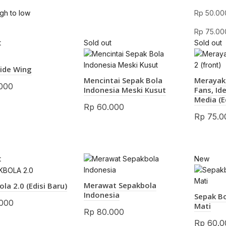
igh to low
Rp
50.00
Rp
75.00
t
Sold out
Sold out
side Wing
Mencintai Sepak Bola
Merayak
000
Indonesia Meski Kusut
Fans, Id
Media (Ed
Rp
60.000
Rp
75.0
t
New
Merawat Sepakbola
la 2.0 (Edisi Baru)
Indonesia
Sepak B
000
Mati
Rp
80.000
Rp
60.0