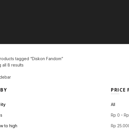
roducts tagged “Diskon Fandom”
Sorted
all 8 results
by
debar
popularity
 BY
PRICE 
ity
All
s
Rp
0
-
R
ow to high
Rp
25.00