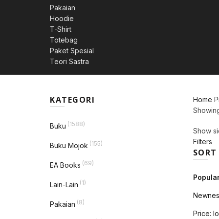
Pakaian
Hoodie
T-Shirt
Totebag
Paket Spesial
Teori Sastra
KATEGORI
Home
P
Showing 
(1588)
Buku
Show si
Filters
(155)
Buku Mojok
SORT
(69)
EA Books
Popular
(1)
Lain-Lain
Newnes
(8)
Pakaian
Price: l