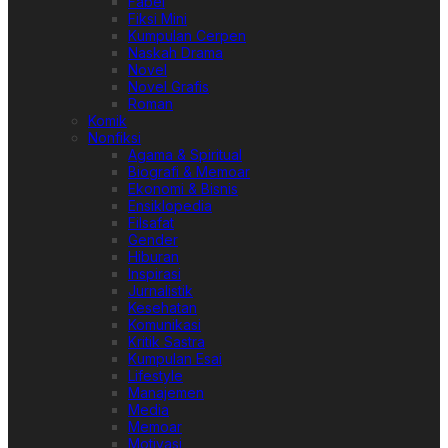
Fabel
Fiksi Mini
Kumpulan Cerpen
Naskah Drama
Novel
Novel Grafis
Roman
Komik
Nonfiksi
Agama & Spiritual
Biografi & Memoar
Ekonomi & Bisnis
Ensiklopedia
Filsafat
Gender
Hiburan
Inspirasi
Jurnalistik
Kesehatan
Komunikasi
Kritik Sastra
Kumpulan Esai
Lifestyle
Manajemen
Media
Memoar
Motivasi