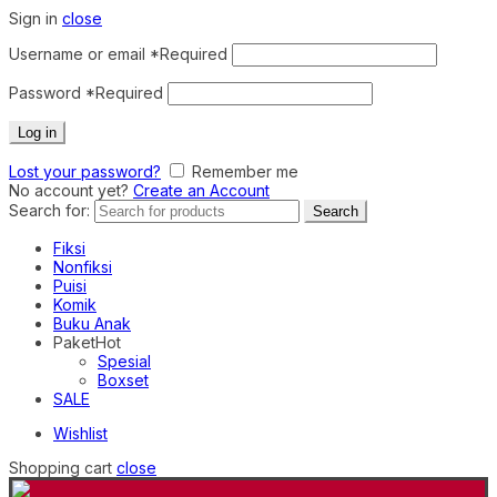
Sign in
close
Username or email
*
Required
Password
*
Required
Log in
Lost your password?
Remember me
No account yet?
Create an Account
Search for:
Search
Fiksi
Nonfiksi
Puisi
Komik
Buku Anak
Paket
Hot
Spesial
Boxset
SALE
Wishlist
Shopping cart
close