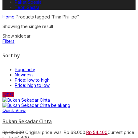
Paket Spesial
Teori Sastra
Home
Products tagged “Fina Phillipe”
Showing the single result
Show sidebar
Filters
Sort by
Popularity
Newness
Price: low to high
Price: high to low
-20%
Quick View
Bukan Sekadar Cinta
Rp
68.000
Original price was: Rp 68.000.
Rp
54.400
Current price
is: Rp 54.400.