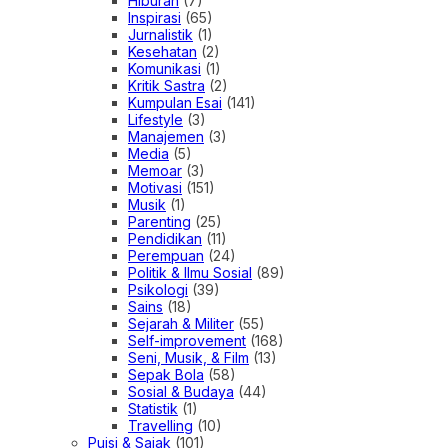
Hiburan
(7)
Inspirasi
(65)
Jurnalistik
(1)
Kesehatan
(2)
Komunikasi
(1)
Kritik Sastra
(2)
Kumpulan Esai
(141)
Lifestyle
(3)
Manajemen
(3)
Media
(5)
Memoar
(3)
Motivasi
(151)
Musik
(1)
Parenting
(25)
Pendidikan
(11)
Perempuan
(24)
Politik & Ilmu Sosial
(89)
Psikologi
(39)
Sains
(18)
Sejarah & Militer
(55)
Self-improvement
(168)
Seni, Musik, & Film
(13)
Sepak Bola
(58)
Sosial & Budaya
(44)
Statistik
(1)
Travelling
(10)
Puisi & Sajak
(101)