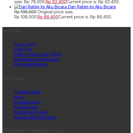
was: Rp 78.000.
Rp
62.400
Current price is: Rp 62.400.
Dari Rahim Ini Aku Bicara
Rp
108.000
Original price was:
Rp 108.000.
Rp
86.400
Current price is: Rp 86.400.
Layanan
Akun Saya
Cek Resi
Daftar Pertanyaan (FAQ)
Konfirmasi Pembayaran
Panduan Belanja
Informasi
Tentang Kami
Blog
Lokasi Kantor
Kontak Kami
Kebijakan Privasi
Syarat dan Ketentuan
TERSEDIA DI MARKET PLACE