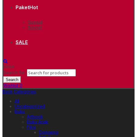
Paket
Hot
Spesial
Boxset
SALE
close
Search for:
Search
Wishlist
0
Back
Categories
All
Uncategorized
Buku
Artbook
Buku Anak
Fiksi
Dongeng