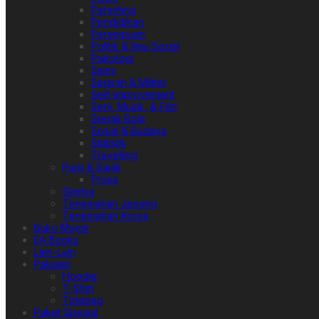
Parenting
Pendidikan
Perempuan
Politik & Ilmu Sosial
Psikologi
Sains
Sejarah & Militer
Self-improvement
Seni, Musik, & Film
Sepak Bola
Sosial & Budaya
Statistik
Travelling
Puisi & Sajak
Prosa
Sketsa
Terjemahan Jepang
Terjemahan Korea
Buku Mojok
EA Books
Lain-Lain
Pakaian
Hoodie
T-Shirt
Totebag
Paket Spesial