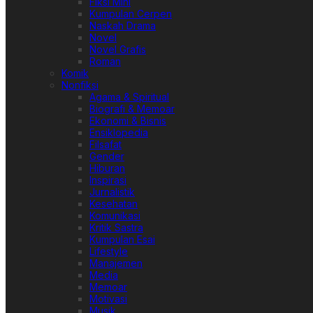
Fiksi Mini
Kumpulan Cerpen
Naskah Drama
Novel
Novel Grafis
Roman
Komik
Nonfiksi
Agama & Spiritual
Biografi & Memoar
Ekonomi & Bisnis
Ensiklopedia
Filsafat
Gender
Hiburan
Inspirasi
Jurnalistik
Kesehatan
Komunikasi
Kritik Sastra
Kumpulan Esai
Lifestyle
Manajemen
Media
Memoar
Motivasi
Musik