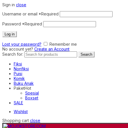
Sign in
close
Username or email
*
Required
Password
*
Required
Log in
Lost your password?
Remember me
No account yet?
Create an Account
Search for:
Search
Fiksi
Nonfiksi
Puisi
Komik
Buku Anak
Paket
Hot
Spesial
Boxset
SALE
Wishlist
Shopping cart
close