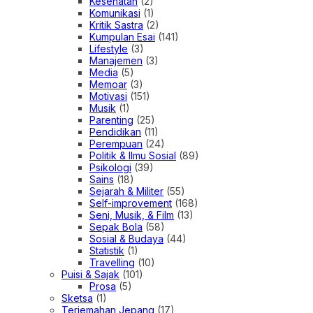
Kesehatan
(2)
Komunikasi
(1)
Kritik Sastra
(2)
Kumpulan Esai
(141)
Lifestyle
(3)
Manajemen
(3)
Media
(5)
Memoar
(3)
Motivasi
(151)
Musik
(1)
Parenting
(25)
Pendidikan
(11)
Perempuan
(24)
Politik & Ilmu Sosial
(89)
Psikologi
(39)
Sains
(18)
Sejarah & Militer
(55)
Self-improvement
(168)
Seni, Musik, & Film
(13)
Sepak Bola
(58)
Sosial & Budaya
(44)
Statistik
(1)
Travelling
(10)
Puisi & Sajak
(101)
Prosa
(5)
Sketsa
(1)
Terjemahan Jepang
(17)