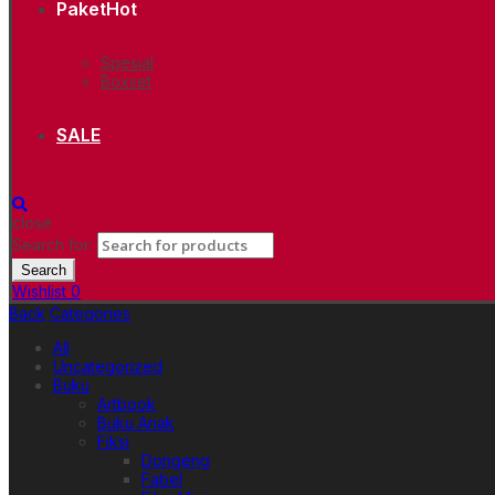
Paket
Hot
Spesial
Boxset
SALE
close
Search for:
Search
Wishlist
0
Back
Categories
All
Uncategorized
Buku
Artbook
Buku Anak
Fiksi
Dongeng
Fabel