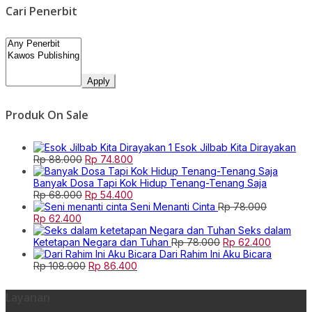
Cari Penerbit
Apply
Produk On Sale
Esok Jilbab Kita Dirayakan
Original
Current
Rp
88.000
Rp
74.800
price
price
was:
is:
Banyak Dosa Tapi Kok Hidup Tenang-Tenang Saja
Rp 88.000.
Original
Rp 74.800.
Current
Rp
68.000
Rp
54.400
price
price
Seni Menanti Cinta
Rp
78.000
Original
Current
was:
is:
Rp
62.400
price
price
Rp 68.000.
Rp 54.400.
Seks dalam
was:
is:
Original
Current
Ketetapan Negara dan Tuhan
Rp
78.000
Rp
62.400
Rp 78.000.
Rp 62.400.
price
price
Dari Rahim Ini Aku Bicara
Original
Current
was:
is:
Rp
108.000
Rp
86.400
price
price
Rp 78.000.
Rp 62.40
was:
is:
Layanan
Rp 108.000.
Rp 86.400.