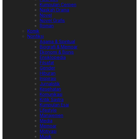
Kumpulan Cerpen
Naskah Drama
Novel
Novel Grafis
Roman
Komik
Nonfiksi
Agama & Spiritual
Biografi & Memoar
Ekonomi & Bisnis
Ensiklopedia
Filsafat
Gender
Hiburan
Inspirasi
Jurnalistik
Kesehatan
Komunikasi
Kritik Sastra
Kumpulan Esai
Lifestyle
Manajemen
Media
Memoar
Motivasi
Musik