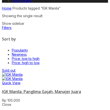
Teori Sastra
Home
Products tagged “IGK Manila”
Showing the single result
Show sidebar
Filters
Sort by
Popularity
Newness
Price: low to high
Price: high to low
Sold out
Quick View
IGK Manila: Panglima Gajah, Manajer Juara
Rp
105.000
Close