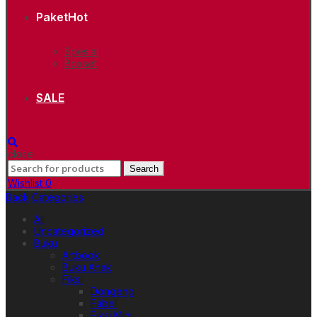
Paket
Hot
Spesial
Boxset
SALE
close
Search
Search
for:
Wishlist
0
Back
Categories
All
Uncategorized
Buku
Artbook
Buku Anak
Fiksi
Dongeng
Fabel
Fiksi Mini