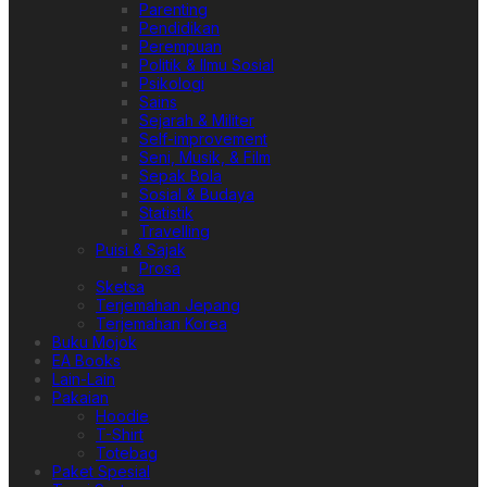
Parenting
Pendidikan
Perempuan
Politik & Ilmu Sosial
Psikologi
Sains
Sejarah & Militer
Self-improvement
Seni, Musik, & Film
Sepak Bola
Sosial & Budaya
Statistik
Travelling
Puisi & Sajak
Prosa
Sketsa
Terjemahan Jepang
Terjemahan Korea
Buku Mojok
EA Books
Lain-Lain
Pakaian
Hoodie
T-Shirt
Totebag
Paket Spesial