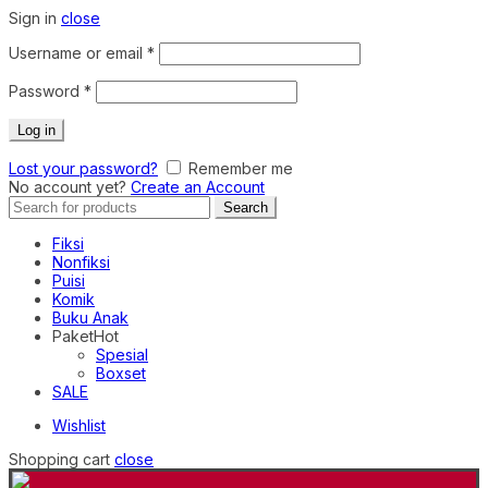
Sign in
close
Required
Username or email
*
Required
Password
*
Log in
Lost your password?
Remember me
No account yet?
Create an Account
Search
Search
for:
Fiksi
Nonfiksi
Puisi
Komik
Buku Anak
Paket
Hot
Spesial
Boxset
SALE
Wishlist
Shopping cart
close