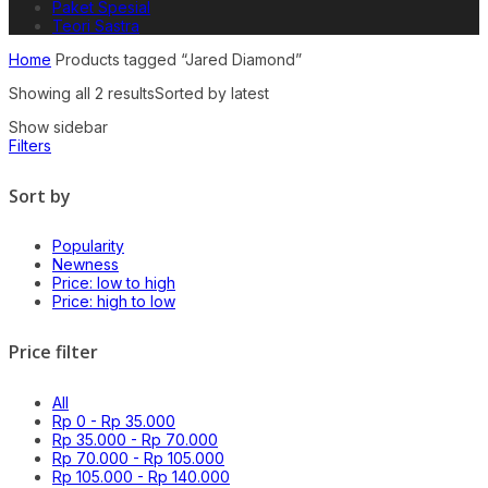
Paket Spesial
Teori Sastra
Home
Products tagged “Jared Diamond”
Showing all 2 results
Sorted by latest
Show sidebar
Filters
Sort by
Popularity
Newness
Price: low to high
Price: high to low
Price filter
All
Rp
0
-
Rp
35.000
Rp
35.000
-
Rp
70.000
Rp
70.000
-
Rp
105.000
Rp
105.000
-
Rp
140.000