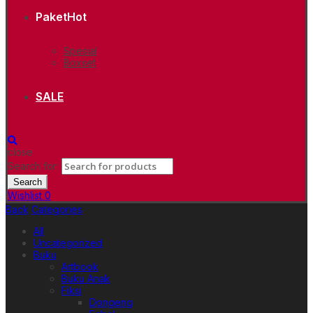
Paket
Hot
Spesial
Boxset
SALE
close
Search for:
Search
Wishlist
0
Back
Categories
All
Uncategorized
Buku
Artbook
Buku Anak
Fiksi
Dongeng