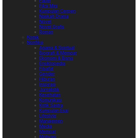
Fabel
Fiksi Mini
Kumpulan Cerpen
Naskah Drama
Novel
Novel Grafis
Roman
Komik
Nonfiksi
Agama & Spiritual
Biografi & Memoar
Ekonomi & Bisnis
Ensiklopedia
Filsafat
Gender
Hiburan
Inspirasi
Jurnalistik
Kesehatan
Komunikasi
Kritik Sastra
Kumpulan Esai
Lifestyle
Manajemen
Media
Memoar
Motivasi