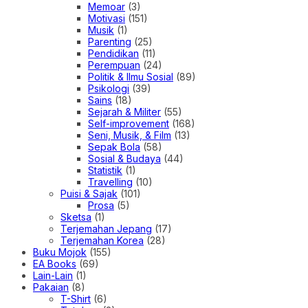
Memoar
(3)
Motivasi
(151)
Musik
(1)
Parenting
(25)
Pendidikan
(11)
Perempuan
(24)
Politik & Ilmu Sosial
(89)
Psikologi
(39)
Sains
(18)
Sejarah & Militer
(55)
Self-improvement
(168)
Seni, Musik, & Film
(13)
Sepak Bola
(58)
Sosial & Budaya
(44)
Statistik
(1)
Travelling
(10)
Puisi & Sajak
(101)
Prosa
(5)
Sketsa
(1)
Terjemahan Jepang
(17)
Terjemahan Korea
(28)
Buku Mojok
(155)
EA Books
(69)
Lain-Lain
(1)
Pakaian
(8)
T-Shirt
(6)