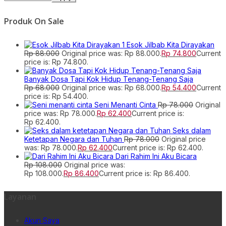
Produk On Sale
Esok Jilbab Kita Dirayakan
Rp
88.000
Original price was: Rp 88.000.
Rp
74.800
Current
price is: Rp 74.800.
Banyak Dosa Tapi Kok Hidup Tenang-Tenang Saja
Rp
68.000
Original price was: Rp 68.000.
Rp
54.400
Current
price is: Rp 54.400.
Seni Menanti Cinta
Rp
78.000
Original
price was: Rp 78.000.
Rp
62.400
Current price is:
Rp 62.400.
Seks dalam
Ketetapan Negara dan Tuhan
Rp
78.000
Original price
was: Rp 78.000.
Rp
62.400
Current price is: Rp 62.400.
Dari Rahim Ini Aku Bicara
Rp
108.000
Original price was:
Rp 108.000.
Rp
86.400
Current price is: Rp 86.400.
Layanan
Akun Saya