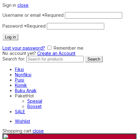
Sign in
close
Username or email
*
Required
Password
*
Required
Log in
Lost your password?
Remember me
No account yet?
Create an Account
Search for:
Search
Fiksi
Nonfiksi
Puisi
Komik
Buku Anak
Paket
Hot
Spesial
Boxset
SALE
Wishlist
Shopping cart
close