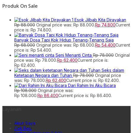
Produk On Sale
Esok Jilbab Kita Dirayakan
Rp
88.000
Original price was: Rp 88.000.
Rp
74.800
Current
price is: Rp 74.800.
Banyak Dosa Tapi Kok Hidup Tenang-Tenang Saja
Rp
68.000
Original price was: Rp 68.000.
Rp
54.400
Current
price is: Rp 54.400.
Seni Menanti Cinta
Rp
78.000
Original
price was: Rp 78.000.
Rp
62.400
Current price is:
Rp 62.400.
Seks dalam
Ketetapan Negara dan Tuhan
Rp
78.000
Original price
was: Rp 78.000.
Rp
62.400
Current price is: Rp 62.400.
Dari Rahim Ini Aku Bicara
Rp
108.000
Original price was:
Rp 108.000.
Rp
86.400
Current price is: Rp 86.400.
Layanan
Akun Saya
Cek Resi