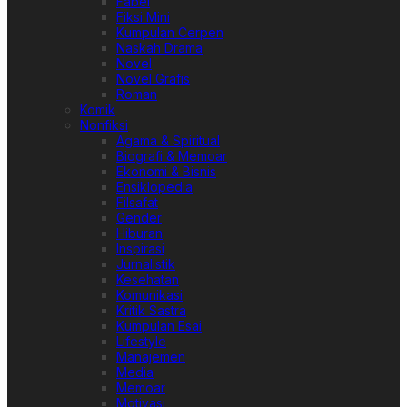
Fabel
Fiksi Mini
Kumpulan Cerpen
Naskah Drama
Novel
Novel Grafis
Roman
Komik
Nonfiksi
Agama & Spiritual
Biografi & Memoar
Ekonomi & Bisnis
Ensiklopedia
Filsafat
Gender
Hiburan
Inspirasi
Jurnalistik
Kesehatan
Komunikasi
Kritik Sastra
Kumpulan Esai
Lifestyle
Manajemen
Media
Memoar
Motivasi