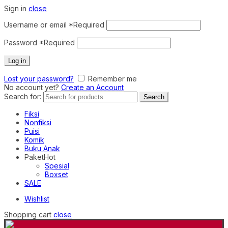
Sign in
close
Username or email
*
Required
Password
*
Required
Log in
Lost your password?
Remember me
No account yet?
Create an Account
Search for:
Search
Fiksi
Nonfiksi
Puisi
Komik
Buku Anak
Paket
Hot
Spesial
Boxset
SALE
Wishlist
Shopping cart
close