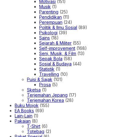
Motivasi
(151)
Musik
(1)
Parenting
(25)
Pendidikan
(11)
Perempuan
(24)
Politik & Ilmu Sosial
(89)
Psikologi
(39)
Sains
(18)
Sejarah & Militer
(55)
Self-improvement
(168)
Seni, Musik, & Film
(13)
Sepak Bola
(58)
Sosial & Budaya
(44)
Statistik
(1)
Travelling
(10)
Puisi & Sajak
(101)
Prosa
(5)
Sketsa
(1)
Terjemahan Jepang
(17)
Terjemahan Korea
(28)
Buku Mojok
(155)
EA Books
(69)
Lain-Lain
(1)
Pakaian
(8)
T-Shirt
(6)
Totebag
(2)
Paket Spesial
(6)