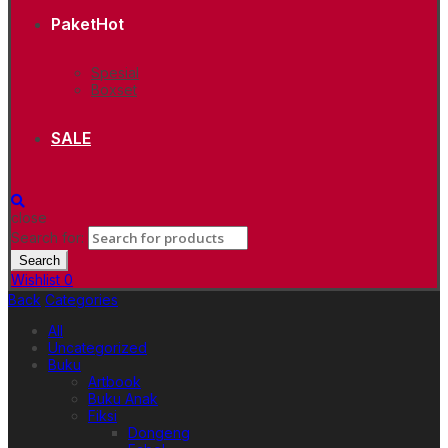
Paket
Hot
Spesial
Boxset
SALE
close
Search for:
Search
Wishlist
0
Back
Categories
All
Uncategorized
Buku
Artbook
Buku Anak
Fiksi
Dongeng