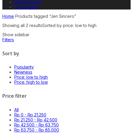
Paket Spesial
Teori Sastra
Home
Products tagged “Jen Sincero”
Showing all 2 results
Sorted by price: low to high
Show sidebar
Filters
Sort by
Popularity
Newness
Price: low to high
Price: high to low
Price filter
All
Rp
0
-
Rp
21.250
Rp
21.250
-
Rp
42.500
Rp
42.500
-
Rp
63.750
Rp
63.750
-
Rp
85.000