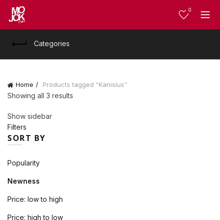
0
Categories
Home
Products tagged “Kanisius”
Sorted
Showing all 3 results
by
Show sidebar
latest
Filters
SORT BY
Popularity
Newness
Price: low to high
Price: high to low