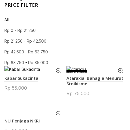
PRICE FILTER
All
Rp
0
-
Rp
21.250
Rp
21.250
-
Rp
42.500
Rp
42.500
-
Rp
63.750
Rp
63.750
-
Rp
85.000
SOLD OUT
Kabar Sukacinta
Ataraxia: Bahagia Menurut
Stoikisme
Rp
55.000
Rp
75.000
NU Penjaga NKRI