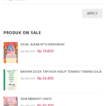
APPLY
PRODUK ON SALE
ESOK JILBAB KITA DIRAYAKAN
Original
Current
Rp
74.800
Rp
88.000
price
price
was:
is:
Rp 88.000.
Rp 74.800.
BANYAK DOSA TAPI KOK HIDUP TENANG-TENANG SAJA
Original
Current
Rp
54.400
Rp
68.000
price
price
was:
is:
Rp 68.000.
Rp 54.400.
SENI MENANTI CINTA
Original
Current
Rp
62.400
Rp
78.000