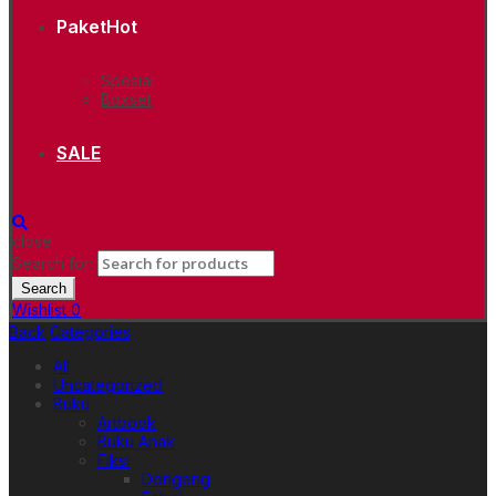
Paket
Hot
Spesial
Boxset
SALE
close
Search for:
Search
Wishlist
0
Back
Categories
All
Uncategorized
Buku
Artbook
Buku Anak
Fiksi
Dongeng