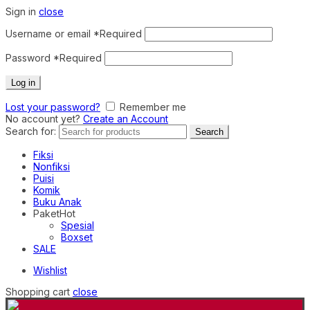
Sign in
close
Username or email
*
Required
Password
*
Required
Log in
Lost your password?
Remember me
No account yet?
Create an Account
Search for:
Search
Fiksi
Nonfiksi
Puisi
Komik
Buku Anak
Paket
Hot
Spesial
Boxset
SALE
Wishlist
Shopping cart
close