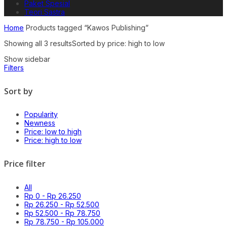
Paket Spesial
Teori Sastra
Home
Products tagged “Kawos Publishing”
Showing all 3 results
Sorted by price: high to low
Show sidebar
Filters
Sort by
Popularity
Newness
Price: low to high
Price: high to low
Price filter
All
Rp
0
-
Rp
26.250
Rp
26.250
-
Rp
52.500
Rp
52.500
-
Rp
78.750
Rp
78.750
-
Rp
105.000