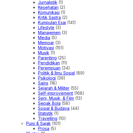
Jurnalistik
(1)
Kesehatan
(2)
Komunikasi
(1)
Kritik Sastra
(2)
Kumpulan Esai
(141)
Lifestyle
(3)
Manajemen
(3)
Media
(5)
Memoar
(3)
Motivasi
(151)
Musik
(1)
Parenting
(25)
Pendidikan
(11)
Perempuan
(24)
Politik & Ilmu Sosial
(89)
Psikologi
(39)
Sains
(18)
Sejarah & Militer
(55)
Self-improvement
(168)
Seni, Musik, & Film
(13)
Sepak Bola
(58)
Sosial & Budaya
(44)
Statistik
(1)
Travelling
(10)
Puisi & Sajak
(101)
Prosa
(5)