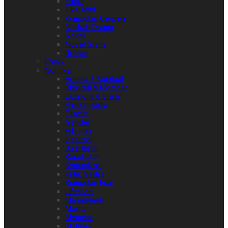
Fabel
Fiksi Mini
Kumpulan Cerpen
Naskah Drama
Novel
Novel Grafis
Roman
Komik
Nonfiksi
Agama & Spiritual
Biografi & Memoar
Ekonomi & Bisnis
Ensiklopedia
Filsafat
Gender
Hiburan
Inspirasi
Jurnalistik
Kesehatan
Komunikasi
Kritik Sastra
Kumpulan Esai
Lifestyle
Manajemen
Media
Memoar
Motivasi