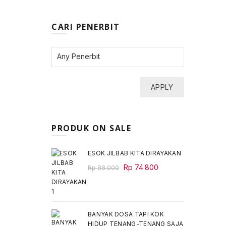
CARI PENERBIT
APPLY
PRODUK ON SALE
ESOK JILBAB KITA DIRAYAKAN
Original
Current
Rp
74.800
Rp
88.000
price
price
was:
is:
Rp 88.000.
Rp 74.800.
BANYAK DOSA TAPI KOK
HIDUP TENANG-TENANG SAJA