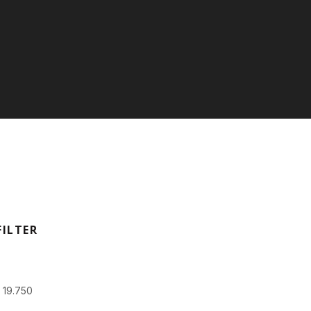
FILTER
p
19.750