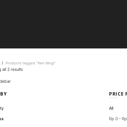
e
Products tagged “Ken Mogi”
Sorted
all 2 results
by
debar
latest
 BY
PRICE 
ty
All
ss
Rp
0
-
R