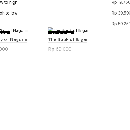
ow to high
Rp
19.75
igh to low
Rp
39.50
Rp
59.25
OUT
SOLD OUT
y of Nagomi
The Book of Ikigai
000
Rp
69.000