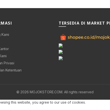
RMASI
TERSEDIA DI MARKET 
 Kami
Kantor
Kami
n Privasi
dan Ketentuan
© 2026
MOJOKSTORE.COM
. All rights reserved
sing this website, you agree to our use of cookies.