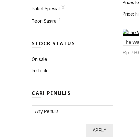
Price: l
(6)
Paket Spesial
Price: h
(1)
Teori Sastra
SOLD 
The Wa
STOCK STATUS
Rp
79.
On sale
In stock
CARI PENULIS
APPLY