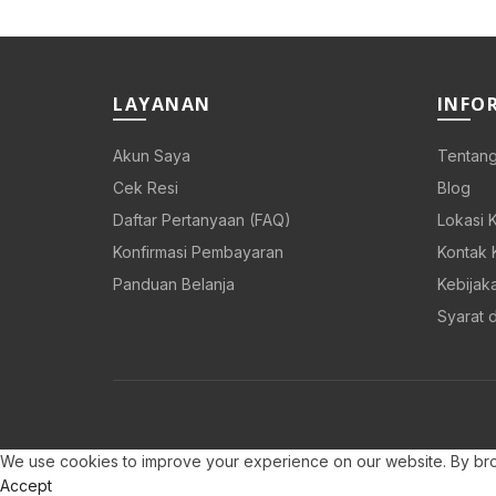
Rp 108.000.
Rp 86.400.
LAYANAN
INFO
Akun Saya
Tentang
Cek Resi
Blog
Daftar Pertanyaan (FAQ)
Lokasi 
Konfirmasi Pembayaran
Kontak 
Panduan Belanja
Kebijaka
Syarat 
We use cookies to improve your experience on our website. By brow
Accept