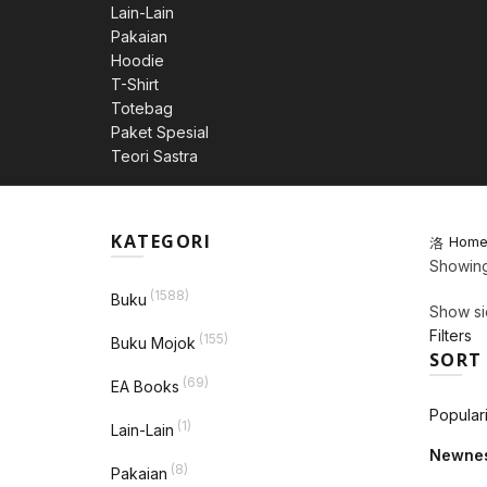
Lain-Lain
Pakaian
Hoodie
T-Shirt
Totebag
Paket Spesial
Teori Sastra
KATEGORI
Hom
Showing 
(1588)
Buku
Show si
Filters
(155)
Buku Mojok
SORT
(69)
EA Books
Populari
(1)
Lain-Lain
Newne
(8)
Pakaian