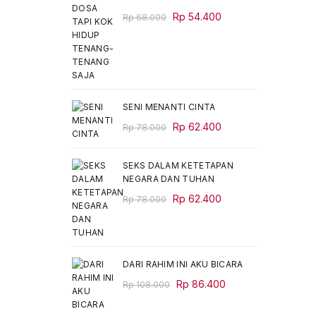
Original
Current
Rp
54.400
Rp
68.000
price
price
was:
is:
Rp 68.000.
Rp 54.400.
SENI MENANTI CINTA
Original
Current
Rp
62.400
Rp
78.000
price
price
was:
is:
SEKS DALAM KETETAPAN
Rp 78.000.
Rp 62.400.
NEGARA DAN TUHAN
Original
Current
Rp
62.400
Rp
78.000
price
price
was:
is:
Rp 78.000.
Rp 62.400.
DARI RAHIM INI AKU BICARA
Original
Current
Rp
86.400
Rp
108.000
price
price
was:
is: