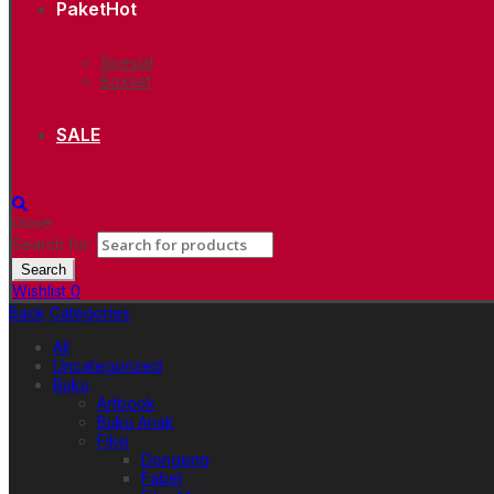
Paket
Hot
Spesial
Boxset
SALE
close
Search for:
Search
Wishlist
0
Back
Categories
All
Uncategorized
Buku
Artbook
Buku Anak
Fiksi
Dongeng
Fabel