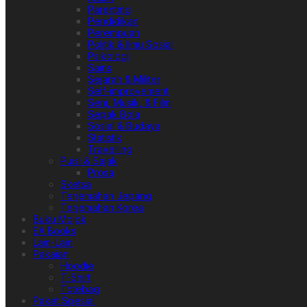
Parenting
Pendidikan
Perempuan
Politik & Ilmu Sosial
Psikologi
Sains
Sejarah & Militer
Self-improvement
Seni, Musik, & Film
Sepak Bola
Sosial & Budaya
Statistik
Travelling
Puisi & Sajak
Prosa
Sketsa
Terjemahan Jepang
Terjemahan Korea
Buku Mojok
EA Books
Lain-Lain
Pakaian
Hoodie
T-Shirt
Totebag
Paket Spesial