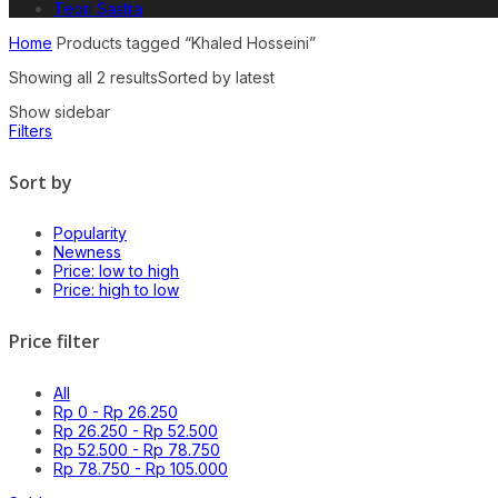
Teori Sastra
Home
Products tagged “Khaled Hosseini”
Showing all 2 results
Sorted by latest
Show sidebar
Filters
Sort by
Popularity
Newness
Price: low to high
Price: high to low
Price filter
All
Rp
0
-
Rp
26.250
Rp
26.250
-
Rp
52.500
Rp
52.500
-
Rp
78.750
Rp
78.750
-
Rp
105.000