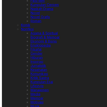
Fiksi Mini
Kumpulan Cerpen
Naskah Drama
Novel
Novel Grafis
Roman
Komik
Nonfiksi
Agama & Spiritual
Biografi & Memoar
Ekonomi & Bisnis
Ensiklopedia
Filsafat
Gender
Hiburan
Inspirasi
Jurnalistik
Kesehatan
Komunikasi
Kritik Sastra
Kumpulan Esai
Lifestyle
Manajemen
Media
Memoar
Motivasi
Musik