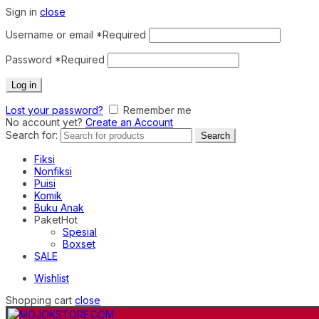
Sign in
close
Username or email
*
Required
Password
*
Required
Log in
Lost your password?
Remember me
No account yet?
Create an Account
Search for:
Search
Fiksi
Nonfiksi
Puisi
Komik
Buku Anak
Paket
Hot
Spesial
Boxset
SALE
Wishlist
Shopping cart
close