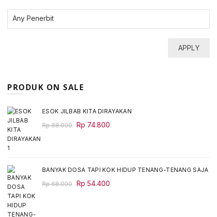
APPLY
PRODUK ON SALE
ESOK JILBAB KITA DIRAYAKAN
Original
Current
Rp
74.800
Rp
88.000
price
price
was:
is:
Rp 88.000.
Rp 74.800.
BANYAK DOSA TAPI KOK HIDUP TENANG-TENANG SAJA
Original
Current
Rp
54.400
Rp
68.000
price
price
was:
is:
Rp 68.000.
Rp 54.400.