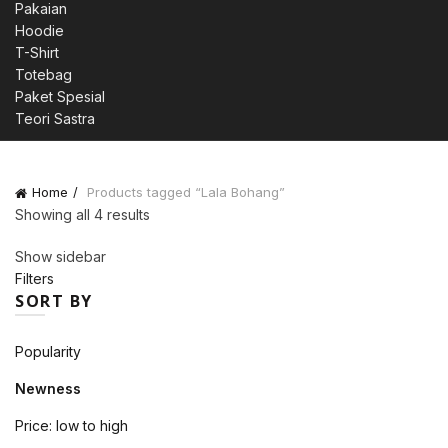
Pakaian
Hoodie
T-Shirt
Totebag
Paket Spesial
Teori Sastra
Home
Products tagged “Lala Bohang”
Sorted
Showing all 4 results
by
Show sidebar
latest
Filters
SORT BY
Popularity
Newness
Price: low to high