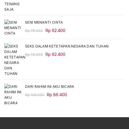
SENI MENANTI CINTA
Original
Current
Rp
62.400
Rp
78.000
price
price
was:
is:
SEKS DALAM KETETAPAN NEGARA DAN TUHAN
Rp 78.000.
Rp 62.400.
Original
Current
Rp
62.400
Rp
78.000
price
price
was:
is:
Rp 78.000.
Rp 62.400.
DARI RAHIM INI AKU BICARA
Original
Current
Rp
86.400
Rp
108.000
price
price
was:
is:
Rp 108.000.
Rp 86.400.