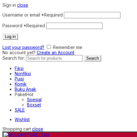
Sign in
close
Username or email
*
Required
Password
*
Required
Log in
Lost your password?
Remember me
No account yet?
Create an Account
Search for:
Search
Fiksi
Nonfiksi
Puisi
Komik
Buku Anak
Paket
Hot
Spesial
Boxset
SALE
Wishlist
Shopping cart
close