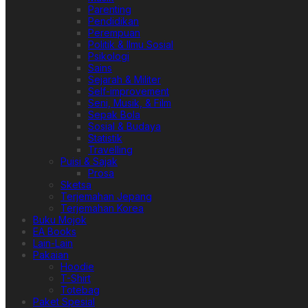
Parenting
Pendidikan
Perempuan
Politik & Ilmu Sosial
Psikologi
Sains
Sejarah & Militer
Self-improvement
Seni, Musik, & Film
Sepak Bola
Sosial & Budaya
Statistik
Travelling
Puisi & Sajak
Prosa
Sketsa
Terjemahan Jepang
Terjemahan Korea
Buku Mojok
EA Books
Lain-Lain
Pakaian
Hoodie
T-Shirt
Totebag
Paket Spesial