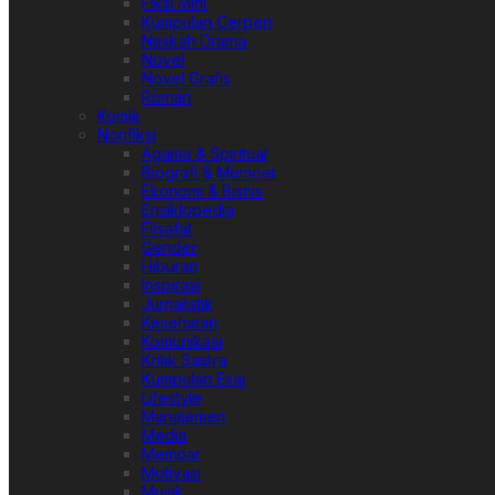
Fiksi Mini
Kumpulan Cerpen
Naskah Drama
Novel
Novel Grafis
Roman
Komik
Nonfiksi
Agama & Spiritual
Biografi & Memoar
Ekonomi & Bisnis
Ensiklopedia
Filsafat
Gender
Hiburan
Inspirasi
Jurnalistik
Kesehatan
Komunikasi
Kritik Sastra
Kumpulan Esai
Lifestyle
Manajemen
Media
Memoar
Motivasi
Musik