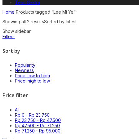
Teori Sastra
Home
Products tagged “Lee Mi Ye”
Showing all 2 results
Sorted by latest
Show sidebar
Filters
Sort by
Popularity
Newness
Price: low to high
Price: high to low
Price filter
All
Rp
0
-
Rp
23.750
Rp
23.750
-
Rp
47.500
Rp
47.500
-
Rp
71.250
Rp
71.250
-
Rp
95.000