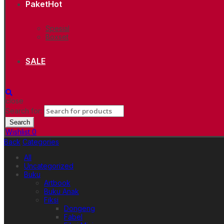
Paket
Hot
Spesial
Boxset
SALE
close
Search for:
Search
Wishlist
0
Back
Categories
All
Uncategorized
Buku
Artbook
Buku Anak
Fiksi
Dongeng
Fabel