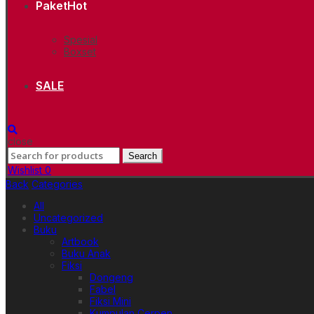
Paket
Hot
Spesial
Boxset
SALE
close
Search
Search
for:
Wishlist
0
Back
Categories
All
Uncategorized
Buku
Artbook
Buku Anak
Fiksi
Dongeng
Fabel
Fiksi Mini
Kumpulan Cerpen