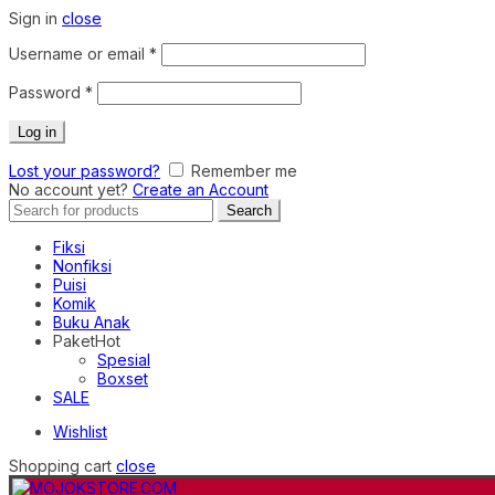
Sign in
close
Required
Username or email
*
Required
Password
*
Log in
Lost your password?
Remember me
No account yet?
Create an Account
Search
Search
for:
Fiksi
Nonfiksi
Puisi
Komik
Buku Anak
Paket
Hot
Spesial
Boxset
SALE
Wishlist
Shopping cart
close