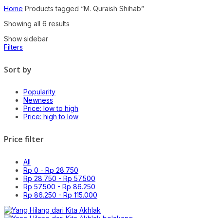
Home
Products tagged “M. Quraish Shihab”
Sorted
Showing all 6 results
by
Show sidebar
price:
Filters
high
to
low
Sort by
Popularity
Newness
Price: low to high
Price: high to low
Price filter
All
Rp
0
-
Rp
28.750
Rp
28.750
-
Rp
57.500
Rp
57.500
-
Rp
86.250
Rp
86.250
-
Rp
115.000