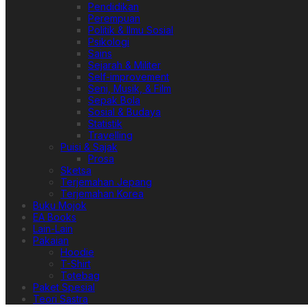
Pendidikan
Perempuan
Politik & Ilmu Sosial
Psikologi
Sains
Sejarah & Militer
Self-improvement
Seni, Musik, & Film
Sepak Bola
Sosial & Budaya
Statistik
Travelling
Puisi & Sajak
Prosa
Sketsa
Terjemahan Jepang
Terjemahan Korea
Buku Mojok
EA Books
Lain-Lain
Pakaian
Hoodie
T-Shirt
Totebag
Paket Spesial
Teori Sastra