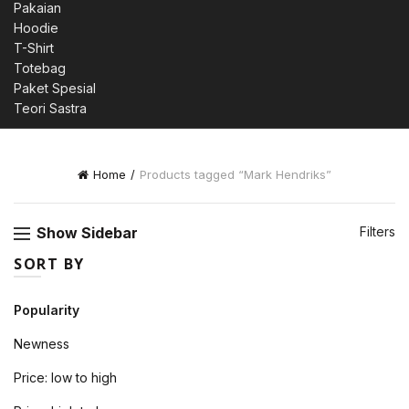
Pakaian
Hoodie
0.
T-Shirt
Totebag
Paket Spesial
Teori Sastra
0.
Home
Products tagged “Mark Hendriks”
Show Sidebar
Filters
0.
SORT BY
Popularity
Newness
00.
Price: low to high