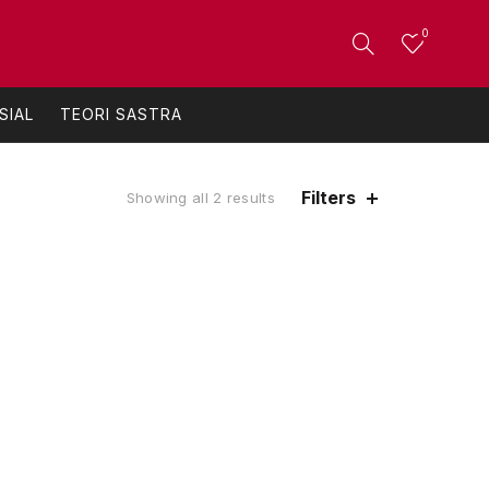
0
SIAL
TEORI SASTRA
Filters
Sorted
Showing all 2 results
by
latest