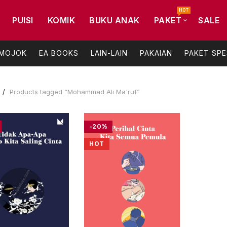
HOT
PUISI
KOMIK
BUKU ANAK
PAKET
SALE
 MOJOK
EA BOOKS
LAIN-LAIN
PAKAIAN
PAKET SPE
Products tagged “Mohammad Ali Ma'ruf”
-20%
HOT