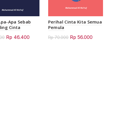
Apa-Apa Sebab
Perihal Cinta Kita Semua
ling Cinta
Pemula
Original
Current
Original
Current
Rp
46.400
Rp
56.000
00
Rp
70.000
price
price
price
price
was:
is:
was:
is:
Rp 58.000.
Rp 46.400.
Rp 70.000.
Rp 56.000.