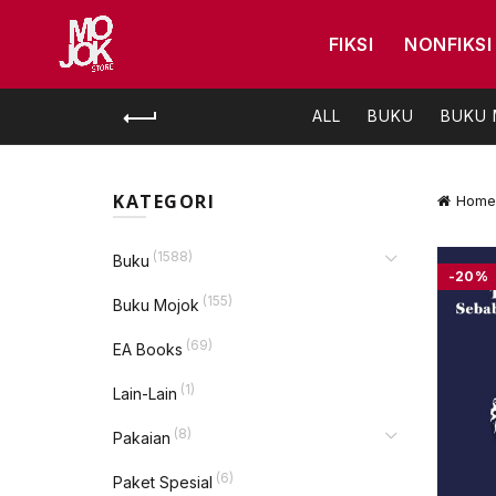
FIKSI
NONFIKSI
ALL
BUKU
BUKU
KATEGORI
Home
(1588)
Buku
-20%
(155)
Buku Mojok
(69)
EA Books
(1)
Lain-Lain
(8)
Pakaian
(6)
Paket Spesial