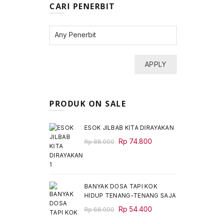
CARI PENERBIT
APPLY
PRODUK ON SALE
ESOK JILBAB KITA DIRAYAKAN
Original
Current
Rp
74.800
Rp
88.000
price
price
was:
is:
Rp 88.000.
Rp 74.800.
BANYAK DOSA TAPI KOK
HIDUP TENANG-TENANG SAJA
Original
Current
Rp
54.400
Rp
68.000