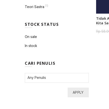
(1)
Teori Sastra
Tidak 
Kita Sa
STOCK STATUS
Rp
58.0
On sale
In stock
CARI PENULIS
APPLY