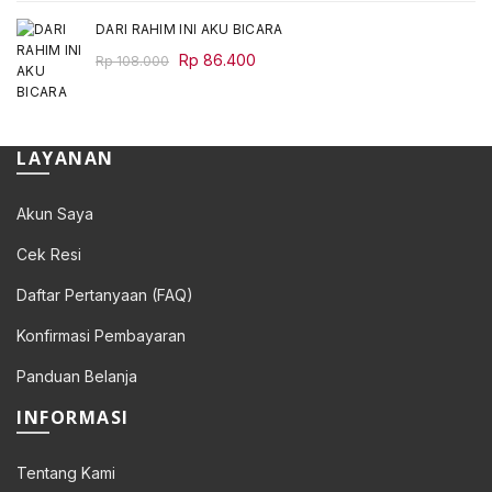
DARI RAHIM INI AKU BICARA
Original
Current
Rp
86.400
Rp
108.000
price
price
was:
is:
Rp 108.000.
Rp 86.400.
LAYANAN
Akun Saya
Cek Resi
Daftar Pertanyaan (FAQ)
Konfirmasi Pembayaran
Panduan Belanja
INFORMASI
Tentang Kami