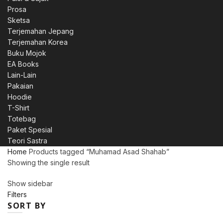
Prosa
Sketsa
Terjemahan Jepang
Terjemahan Korea
Buku Mojok
EA Books
Lain-Lain
Pakaian
Hoodie
T-Shirt
Totebag
Paket Spesial
Teori Sastra
Home
Products tagged “Muhamad Asad Shahab”
Showing the single result
Show sidebar
Filters
SORT BY