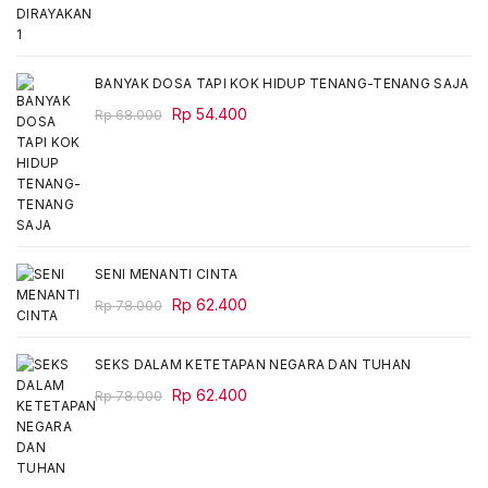
price
price
was:
is:
Rp 88.000.
Rp 74.800.
BANYAK DOSA TAPI KOK HIDUP TENANG-TENANG SAJA
Original
Current
Rp
54.400
Rp
68.000
price
price
was:
is:
Rp 68.000.
Rp 54.400.
SENI MENANTI CINTA
Original
Current
Rp
62.400
Rp
78.000
price
price
was:
is:
SEKS DALAM KETETAPAN NEGARA DAN TUHAN
Rp 78.000.
Rp 62.400.
Original
Current
Rp
62.400
Rp
78.000
price
price
was:
is:
Rp 78.000.
Rp 62.400.