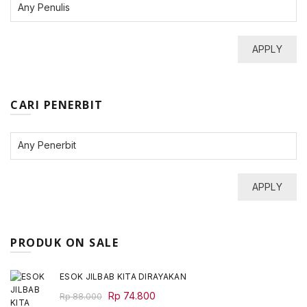
APPLY
CARI PENERBIT
APPLY
PRODUK ON SALE
ESOK JILBAB KITA DIRAYAKAN
Original
Current
Rp
74.800
Rp
88.000