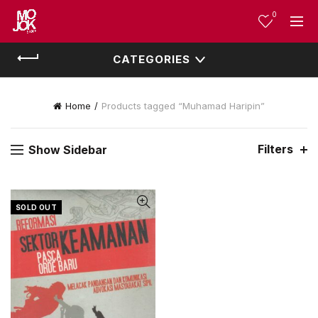
0
CATEGORIES
Home
Products tagged “Muhamad Haripin”
Filters
Show Sidebar
SOLD OUT