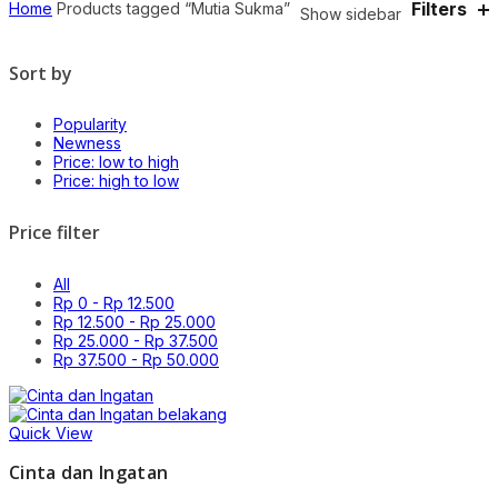
Filters
Home
Products tagged “Mutia Sukma”
Show sidebar
Sort by
Popularity
Newness
Price: low to high
Price: high to low
Price filter
All
Rp
0
-
Rp
12.500
Rp
12.500
-
Rp
25.000
Rp
25.000
-
Rp
37.500
Rp
37.500
-
Rp
50.000
Quick View
Cinta dan Ingatan