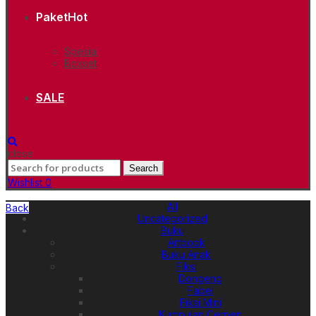
Paket
Hot
Spesial
Boxset
SALE
close
Search
Search
for:
Wishlist
0
All
Back
Uncategorized
Buku
Artbook
Buku Anak
Fiksi
Dongeng
Fabel
Fiksi Mini
Kumpulan Cerpen