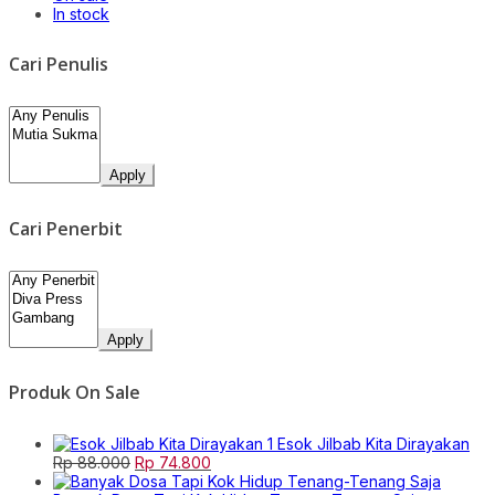
In stock
Cari Penulis
Apply
Cari Penerbit
Apply
Produk On Sale
Esok Jilbab Kita Dirayakan
Original
Current
Rp
88.000
Rp
74.800
price
price