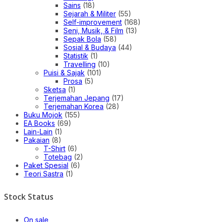
Sains
(18)
Sejarah & Militer
(55)
Self-improvement
(168)
Seni, Musik, & Film
(13)
Sepak Bola
(58)
Sosial & Budaya
(44)
Statistik
(1)
Travelling
(10)
Puisi & Sajak
(101)
Prosa
(5)
Sketsa
(1)
Terjemahan Jepang
(17)
Terjemahan Korea
(28)
Buku Mojok
(155)
EA Books
(69)
Lain-Lain
(1)
Pakaian
(8)
T-Shirt
(6)
Totebag
(2)
Paket Spesial
(6)
Teori Sastra
(1)
Stock Status
On sale