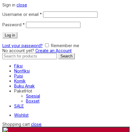
Sign in
close
Required
Username or email
*
Required
Password
*
Log in
Lost your password?
Remember me
No account yet?
Create an Account
Search
Search
for:
Fiksi
Nonfiksi
Puisi
Komik
Buku Anak
Paket
Hot
Spesial
Boxset
SALE
Wishlist
Shopping cart
close