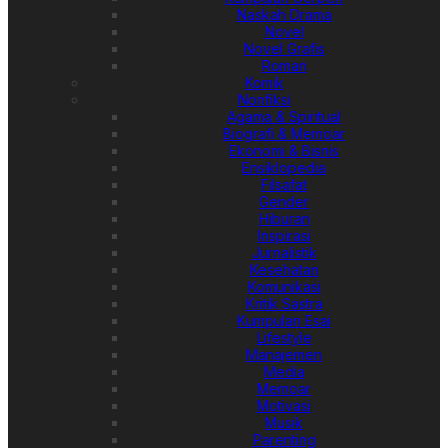
Naskah Drama
Novel
Novel Grafis
Roman
Komik
Nonfiksi
Agama & Spiritual
Biografi & Memoar
Ekonomi & Bisnis
Ensiklopedia
Filsafat
Gender
Hiburan
Inspirasi
Jurnalistik
Kesehatan
Komunikasi
Kritik Sastra
Kumpulan Esai
Lifestyle
Manajemen
Media
Memoar
Motivasi
Musik
Parenting