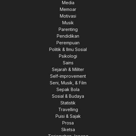
Media
Memoar
0.
Motivasi
Musik
Parenting
Pendidikan
Perempuan
Politik & Ilmu Sosial
0.
Psikologi
Sains
Sejarah & Militer
Self-improvement
Seni, Musik, & Film
0.
Sepak Bola
Sosial & Budaya
Statistik
Travelling
Puisi & Sajak
00.
Prosa
Sketsa