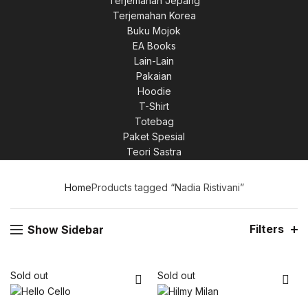
Terjemahan Jepang
Terjemahan Korea
Buku Mojok
EA Books
Lain-Lain
Pakaian
Hoodie
T-Shirt
Totebag
Paket Spesial
Teori Sastra
Home
Products tagged “Nadia Ristivani”
Filters
Show Sidebar
Sold out
Sold out