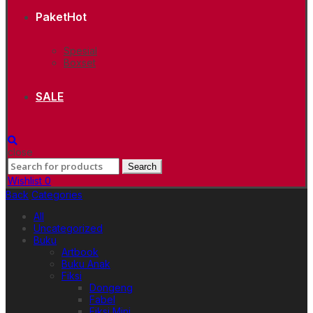
Paket
Hot
Spesial
Boxset
SALE
close
Search
Search
for:
Wishlist
0
Back
Categories
All
Uncategorized
Buku
Artbook
Buku Anak
Fiksi
Dongeng
Fabel
Fiksi Mini