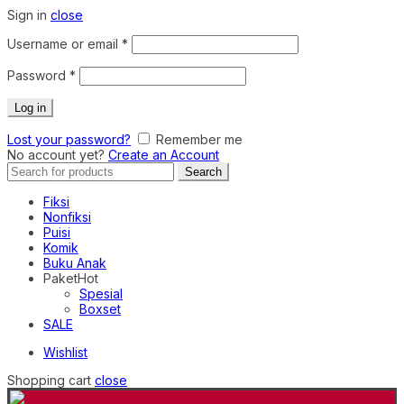
Sign in
close
Required
Username or email
*
Required
Password
*
Log in
Lost your password?
Remember me
No account yet?
Create an Account
Search
Search
for:
Fiksi
Nonfiksi
Puisi
Komik
Buku Anak
Paket
Hot
Spesial
Boxset
SALE
Wishlist
Shopping cart
close