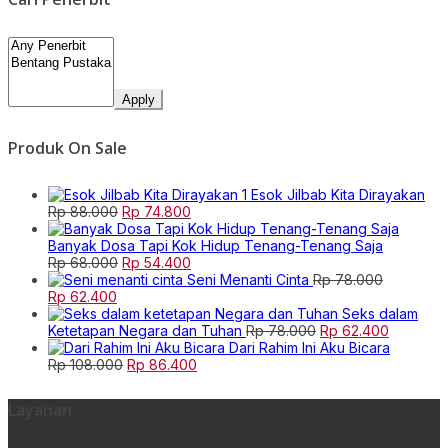
Apply
Produk On Sale
Esok Jilbab Kita Dirayakan
Original
Current
Rp
88.000
Rp
74.800
price
price
was:
is:
Banyak Dosa Tapi Kok Hidup Tenang-Tenang Saja
Rp 88.000.
Original
Rp 74.800.
Current
Rp
68.000
Rp
54.400
price
price
Seni Menanti Cinta
Rp
78.000
Original
Current
was:
is:
Rp
62.400
price
price
Rp 68.000.
Rp 54.400.
Seks dalam
was:
is:
Original
Current
Ketetapan Negara dan Tuhan
Rp
78.000
Rp
62.400
Rp 78.000.
Rp 62.400.
price
price
Dari Rahim Ini Aku Bicara
Original
Current
was:
is:
Rp
108.000
Rp
86.400
price
price
Rp 78.000.
Rp 62.40
was:
is:
Layanan
Rp 108.000.
Rp 86.400.