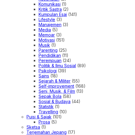
Komunikasi
(1)
Kritik Sastra
(2)
Kumpulan Esai
(141)
Lifestyle
(3)
Manajemen
(3)
Media
(5)
Memoar
(3)
Motivasi
(151)
Musik
(1)
Parenting
(25)
Pendidikan
(11)
Perempuan
(24)
Politik & Ilmu Sosial
(89)
Psikologi
(39)
Sains
(18)
Sejarah & Militer
(55)
Self-improvement
(168)
Seni, Musik, & Film
(13)
Sepak Bola
(58)
Sosial & Budaya
(44)
Statistik
(1)
Travelling
(10)
Puisi & Sajak
(101)
Prosa
(5)
Sketsa
(1)
Terjemahan Jepang
(17)