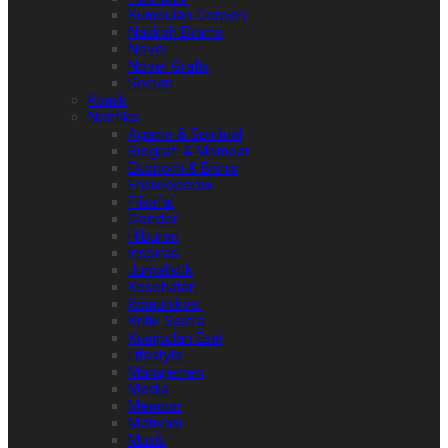
Kumpulan Cerpen
Naskah Drama
Novel
Novel Grafis
Roman
Komik
Nonfiksi
Agama & Spiritual
Biografi & Memoar
Ekonomi & Bisnis
Ensiklopedia
Filsafat
Gender
Hiburan
Inspirasi
Jurnalistik
Kesehatan
Komunikasi
Kritik Sastra
Kumpulan Esai
Lifestyle
Manajemen
Media
Memoar
Motivasi
Musik