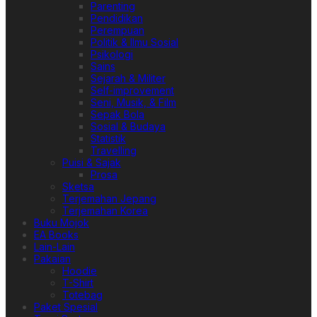
Parenting
Pendidikan
Perempuan
Politik & Ilmu Sosial
Psikologi
Sains
Sejarah & Militer
Self-improvement
Seni, Musik, & Film
Sepak Bola
Sosial & Budaya
Statistik
Travelling
Puisi & Sajak
Prosa
Sketsa
Terjemahan Jepang
Terjemahan Korea
Buku Mojok
EA Books
Lain-Lain
Pakaian
Hoodie
T-Shirt
Totebag
Paket Spesial