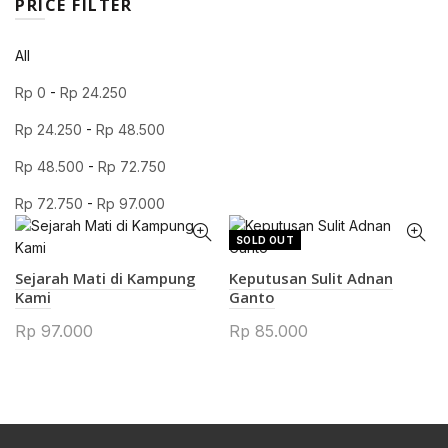
PRICE FILTER
All
Rp
0
-
Rp
24.250
Rp
24.250
-
Rp
48.500
Rp
48.500
-
Rp
72.750
Rp
72.750
-
Rp
97.000
SOLD OUT
Sejarah Mati di Kampung
Keputusan Sulit Adnan
Kami
Ganto
Rp
97.000
Rp
85.000