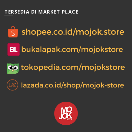
0.
TERSEDIA DI MARKET PLACE
0.
0.
00.