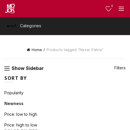
0
Categories
Home
Products tagged “Nezar Patria”
Show Sidebar
Filters
SORT BY
Popularity
Newness
Price: low to high
Price: high to low