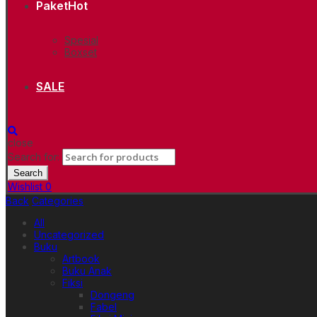
Paket
Hot
Spesial
Boxset
SALE
close
Search for:
Search
Wishlist
0
Back
Categories
All
Uncategorized
Buku
Artbook
Buku Anak
Fiksi
Dongeng
Fabel