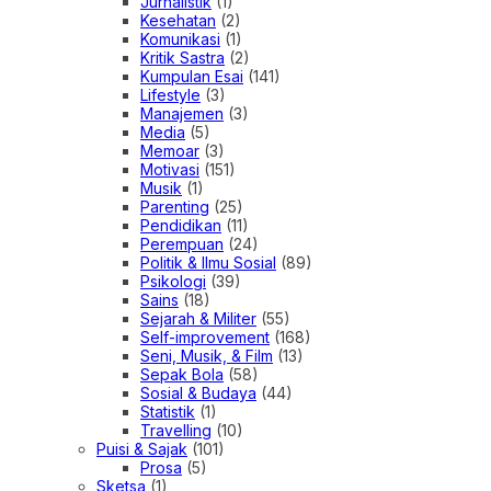
Jurnalistik
(1)
Kesehatan
(2)
Komunikasi
(1)
Kritik Sastra
(2)
Kumpulan Esai
(141)
Lifestyle
(3)
Manajemen
(3)
Media
(5)
Memoar
(3)
Motivasi
(151)
Musik
(1)
Parenting
(25)
Pendidikan
(11)
Perempuan
(24)
Politik & Ilmu Sosial
(89)
Psikologi
(39)
Sains
(18)
Sejarah & Militer
(55)
Self-improvement
(168)
Seni, Musik, & Film
(13)
Sepak Bola
(58)
Sosial & Budaya
(44)
Statistik
(1)
Travelling
(10)
Puisi & Sajak
(101)
Prosa
(5)
Sketsa
(1)