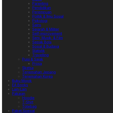
Parenting
Pendidikan
Perempuan
Politik & Ilmu Sosial
Psikologi
Sains
Sejarah & Militer
Self-improvement
Seni, Musik, & Film
Sepak Bola
Sosial & Budaya
Statistik
Travelling
Puisi & Sajak
Prosa
Sketsa
Terjemahan Jepang
Terjemahan Korea
Buku Mojok
EA Books
Lain-Lain
Pakaian
Hoodie
T-Shirt
Totebag
Paket Spesial