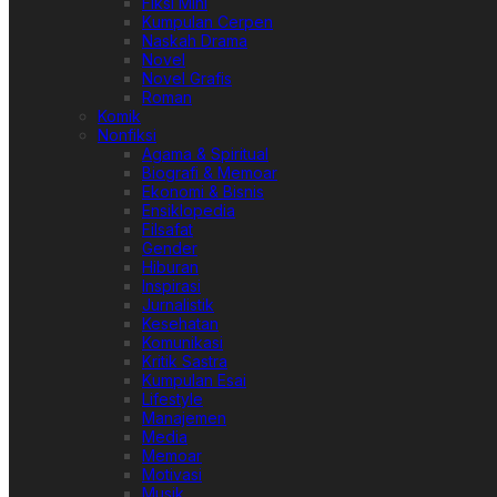
Fiksi Mini
Kumpulan Cerpen
Naskah Drama
Novel
Novel Grafis
Roman
Komik
Nonfiksi
Agama & Spiritual
Biografi & Memoar
Ekonomi & Bisnis
Ensiklopedia
Filsafat
Gender
Hiburan
Inspirasi
Jurnalistik
Kesehatan
Komunikasi
Kritik Sastra
Kumpulan Esai
Lifestyle
Manajemen
Media
Memoar
Motivasi
Musik