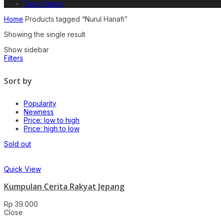
Teori Sastra
Home
Products tagged “Nurul Hanafi”
Showing the single result
Show sidebar
Filters
Sort by
Popularity
Newness
Price: low to high
Price: high to low
Sold out
Quick View
Kumpulan Cerita Rakyat Jepang
Rp
39.000
Close