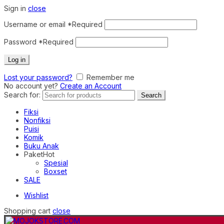
Sign in
close
Username or email
*
Required
Password
*
Required
Log in
Lost your password?
Remember me
No account yet?
Create an Account
Search for:
Search
Fiksi
Nonfiksi
Puisi
Komik
Buku Anak
Paket
Hot
Spesial
Boxset
SALE
Wishlist
Shopping cart
close