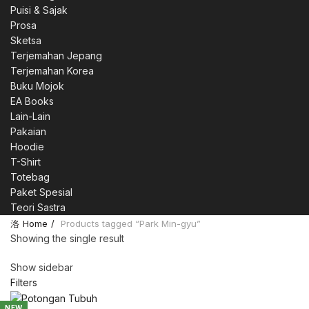
Puisi & Sajak
Prosa
Sketsa
Terjemahan Jepang
Terjemahan Korea
Buku Mojok
EA Books
Lain-Lain
Pakaian
Hoodie
T-Shirt
Totebag
Paket Spesial
Teori Sastra
Home
Products tagged “Park Min-gyu”
Showing the single result
Show sidebar
Filters
NEW