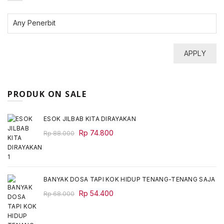
APPLY
PRODUK ON SALE
ESOK JILBAB KITA DIRAYAKAN
Original
Current
Rp
74.800
Rp
88.000
price
price
was:
is:
Rp 88.000.
Rp 74.800.
BANYAK DOSA TAPI KOK HIDUP TENANG-TENANG SAJA
Original
Current
Rp
54.400
Rp
68.000
price
price
was:
is: