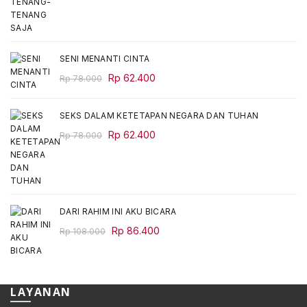
Rp 68.000.
Rp 54.400.
SENI MENANTI CINTA
Original
Current
Rp
62.400
Rp
78.000
price
price
was:
is:
SEKS DALAM KETETAPAN NEGARA DAN TUHAN
Rp 78.000.
Rp 62.400.
Original
Current
Rp
62.400
Rp
78.000
price
price
was:
is:
Rp 78.000.
Rp 62.400.
DARI RAHIM INI AKU BICARA
Original
Current
Rp
86.400
Rp
108.000
price
price
was:
is:
Rp 108.000.
Rp 86.400.
LAYANAN