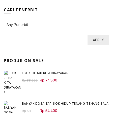
CARI PENERBIT
APPLY
PRODUK ON SALE
ESOK JILBAB KITA DIRAYAKAN
Original
Current
Rp
74.800
Rp
88.000
price
price
was:
is:
Rp 88.000.
Rp 74.800.
BANYAK DOSA TAPI KOK HIDUP TENANG-TENANG SAJA
Original
Current
Rp
54.400
Rp
68.000