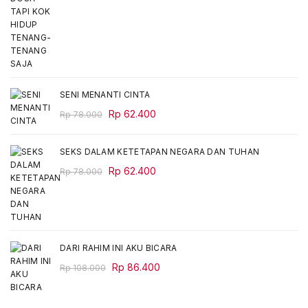
price
price
was:
is:
Rp 68.000.
Rp 54.400.
SENI MENANTI CINTA
Original
Current
Rp
62.400
Rp
78.000
price
price
was:
is:
SEKS DALAM KETETAPAN NEGARA DAN TUHAN
Rp 78.000.
Rp 62.400.
Original
Current
Rp
62.400
Rp
78.000
price
price
was:
is:
Rp 78.000.
Rp 62.400.
DARI RAHIM INI AKU BICARA
Original
Current
Rp
86.400
Rp
108.000
price
price
was:
is: