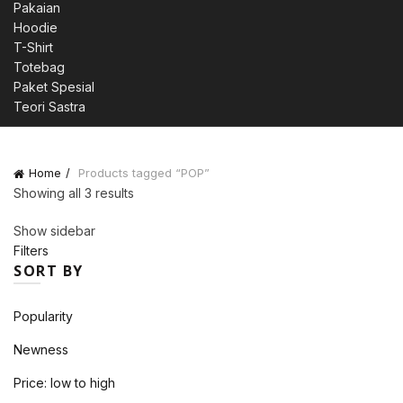
Pakaian
Hoodie
T-Shirt
Totebag
Paket Spesial
Teori Sastra
Home
Products tagged “POP”
Sorted
Showing all 3 results
by
Show sidebar
price:
Filters
high
SORT BY
to
low
Popularity
Newness
Price: low to high