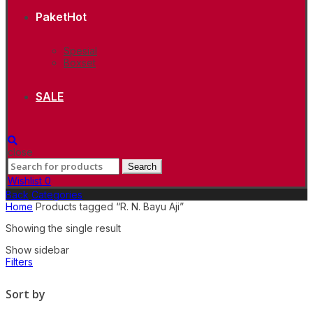
Paket
Hot
Spesial
Boxset
SALE
close
Search
Search
for:
Wishlist
0
Back
Categories
Home
Products tagged “R. N. Bayu Aji”
Showing the single result
Show sidebar
Filters
Sort by