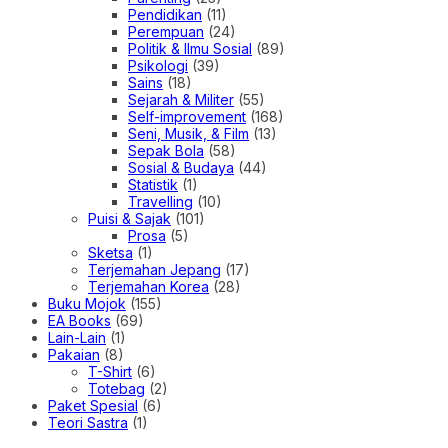
Pendidikan
(11)
Perempuan
(24)
Politik & Ilmu Sosial
(89)
Psikologi
(39)
Sains
(18)
Sejarah & Militer
(55)
Self-improvement
(168)
Seni, Musik, & Film
(13)
Sepak Bola
(58)
Sosial & Budaya
(44)
Statistik
(1)
Travelling
(10)
Puisi & Sajak
(101)
Prosa
(5)
Sketsa
(1)
Terjemahan Jepang
(17)
Terjemahan Korea
(28)
Buku Mojok
(155)
EA Books
(69)
Lain-Lain
(1)
Pakaian
(8)
T-Shirt
(6)
Totebag
(2)
Paket Spesial
(6)
Teori Sastra
(1)