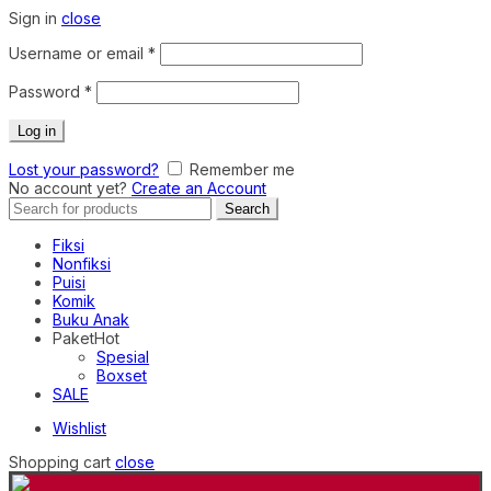
Sign in
close
Required
Username or email
*
Required
Password
*
Log in
Lost your password?
Remember me
No account yet?
Create an Account
Search
Search
for:
Fiksi
Nonfiksi
Puisi
Komik
Buku Anak
Paket
Hot
Spesial
Boxset
SALE
Wishlist
Shopping cart
close