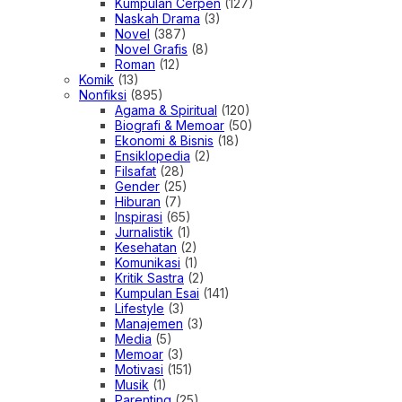
Kumpulan Cerpen
(127)
Naskah Drama
(3)
Novel
(387)
Novel Grafis
(8)
Roman
(12)
Komik
(13)
Nonfiksi
(895)
Agama & Spiritual
(120)
Biografi & Memoar
(50)
Ekonomi & Bisnis
(18)
Ensiklopedia
(2)
Filsafat
(28)
Gender
(25)
Hiburan
(7)
Inspirasi
(65)
Jurnalistik
(1)
Kesehatan
(2)
Komunikasi
(1)
Kritik Sastra
(2)
Kumpulan Esai
(141)
Lifestyle
(3)
Manajemen
(3)
Media
(5)
Memoar
(3)
Motivasi
(151)
Musik
(1)
Parenting
(25)