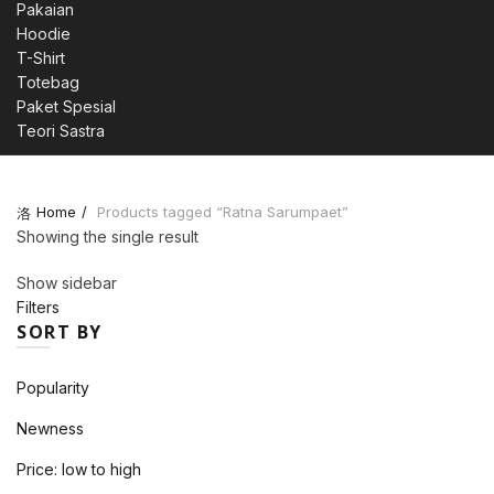
Pakaian
Hoodie
T-Shirt
Totebag
Paket Spesial
Teori Sastra
Home
Products tagged “Ratna Sarumpaet”
Showing the single result
Show sidebar
Filters
SORT BY
Popularity
Newness
Price: low to high