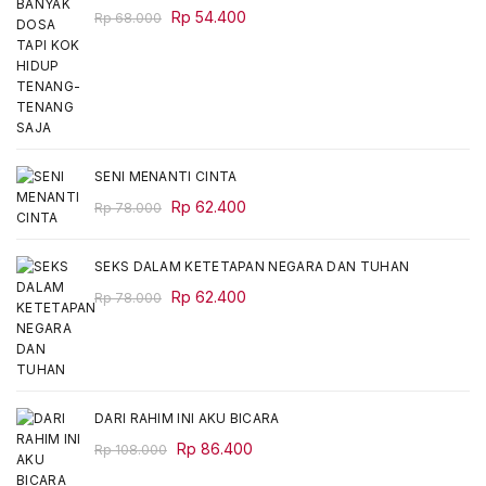
Original
Current
Rp
54.400
Rp
68.000
price
price
was:
is:
Rp 68.000.
Rp 54.400.
SENI MENANTI CINTA
Original
Current
Rp
62.400
Rp
78.000
price
price
was:
is:
SEKS DALAM KETETAPAN NEGARA DAN TUHAN
Rp 78.000.
Rp 62.400.
Original
Current
Rp
62.400
Rp
78.000
price
price
was:
is:
Rp 78.000.
Rp 62.400.
DARI RAHIM INI AKU BICARA
Original
Current
Rp
86.400
Rp
108.000
price
price