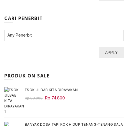
CARI PENERBIT
APPLY
PRODUK ON SALE
ESOK JILBAB KITA DIRAYAKAN
Original
Current
Rp
74.800
Rp
88.000
price
price
was:
is:
Rp 88.000.
Rp 74.800.
BANYAK DOSA TAPI KOK HIDUP TENANG-TENANG SAJA