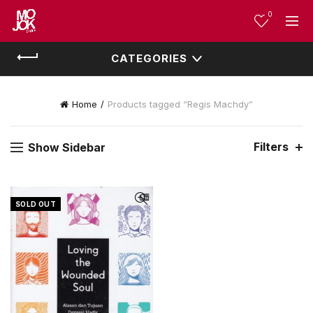
0
CATEGORIES
Home
Products tagged “Regis Machdy”
Filters
Show Sidebar
SOLD OUT