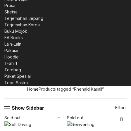
Prosa
Sketsa
Terjemahan Jepang
Terjemahan Korea
Buku Mojok
EA Books
Lain-Lain
Pakaian
Hoodie
T-Shirt
Totebag
Paket Spesial
Teori Sastra
Home
Products tagged “Rhenald Kasali”
Show Sidebar
Filters
Sold out
Sold out