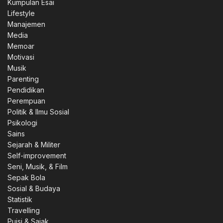
Kumpulan Esai
Lifestyle
0.
Manajemen
Media
Memoar
Motivasi
Musik
Parenting
0.
Pendidikan
Perempuan
Politik & Ilmu Sosial
Psikologi
Sains
0.
Sejarah & Militer
Self-improvement
Seni, Musik, & Film
Sepak Bola
Sosial & Budaya
00.
Statistik
Travelling
Puisi & Sajak