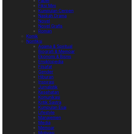
Fabel
Fiksi Mini
Kumpulan Cerpen
Naskah Drama
Novel
Novel Grafis
Roman
Komik
Nonfiksi
Agama & Spiritual
Biografi & Memoar
Ekonomi & Bisnis
Ensiklopedia
Filsafat
Gender
Hiburan
Inspirasi
Jurnalistik
Kesehatan
Komunikasi
Kritik Sastra
Kumpulan Esai
Lifestyle
Manajemen
Media
Memoar
Motivasi