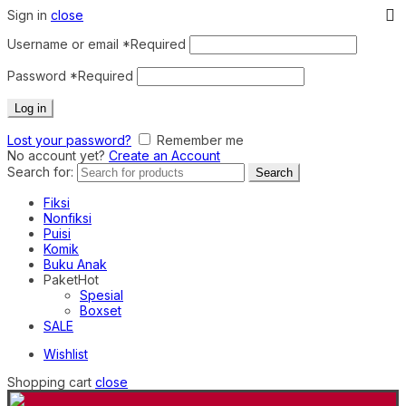
Sign in
close
Username or email
*
Required
Password
*
Required
Log in
Lost your password?
Remember me
No account yet?
Create an Account
Search for:
Search
Fiksi
Nonfiksi
Puisi
Komik
Buku Anak
Paket
Hot
Spesial
Boxset
SALE
Wishlist
Shopping cart
close