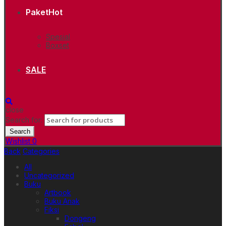
Paket
Hot
Spesial
Boxset
SALE
close
Search for:
Search
Wishlist
0
Back
Categories
All
Uncategorized
Buku
Artbook
Buku Anak
Fiksi
Dongeng