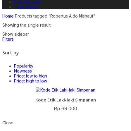
Paket Spesial
Teori Sastra
Home
Products tagged “Robertus Aldo Nishauf”
Showing the single result
Show sidebar
Filters
Sort by
Popularity
Newness
Price: low to high
Price: high to low
Kode Etik Laki-laki Simpanan
Rp
69.000
Close