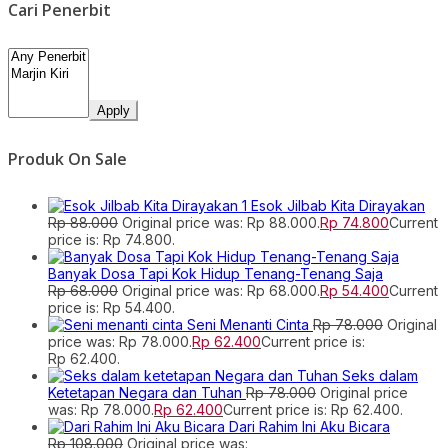
Cari Penerbit
Apply
Produk On Sale
Esok Jilbab Kita Dirayakan
Rp
88.000
Original price was: Rp 88.000.
Rp
74.800
Current
price is: Rp 74.800.
Banyak Dosa Tapi Kok Hidup Tenang-Tenang Saja
Rp
68.000
Original price was: Rp 68.000.
Rp
54.400
Current
price is: Rp 54.400.
Seni Menanti Cinta
Rp
78.000
Original
price was: Rp 78.000.
Rp
62.400
Current price is:
Rp 62.400.
Seks dalam
Ketetapan Negara dan Tuhan
Rp
78.000
Original price
was: Rp 78.000.
Rp
62.400
Current price is: Rp 62.400.
Dari Rahim Ini Aku Bicara
Rp
108.000
Original price was: