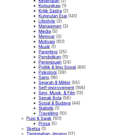
Kesehatan
(2)
Komunikasi
(1)
Kritik Sastra
(2)
Kumpulan Esai
(141)
Lifestyle
(3)
Manajemen
(3)
Media
(5)
Memoar
(3)
Motivasi
(151)
Musik
(1)
Parenting
(25)
Pendidikan
(11)
Perempuan
(24)
Politik & Ilmu Sosial
(89)
Psikologi
(39)
Sains
(18)
Sejarah & Militer
(55)
Self-improvement
(168)
Seni, Musik, & Film
(13)
Sepak Bola
(58)
Sosial & Budaya
(44)
Statistik
(1)
Travelling
(10)
Puisi & Sajak
(101)
Prosa
(5)
Sketsa
(1)
Terjemahan Jepang
(17)