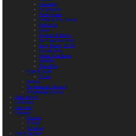
Parenting
Pendidikan
Perempuan
Politik & Ilmu Sosial
Psikologi
Sains
Sejarah & Militer
Self-improvement
Seni, Musik, & Film
Sepak Bola
Sosial & Budaya
Statistik
Travelling
Puisi & Sajak
Prosa
Sketsa
Terjemahan Jepang
Terjemahan Korea
Buku Mojok
EA Books
Lain-Lain
Pakaian
Hoodie
T-Shirt
Totebag
Paket Spesial