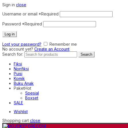
Sign in
close
Username or email
*
Required
Password
*
Required
Log in
Lost your password?
Remember me
No account yet?
Create an Account
Search for:
Search
Fiksi
Nonfiksi
Puisi
Komik
Buku Anak
Paket
Hot
Spesial
Boxset
SALE
Wishlist
Shopping cart
close