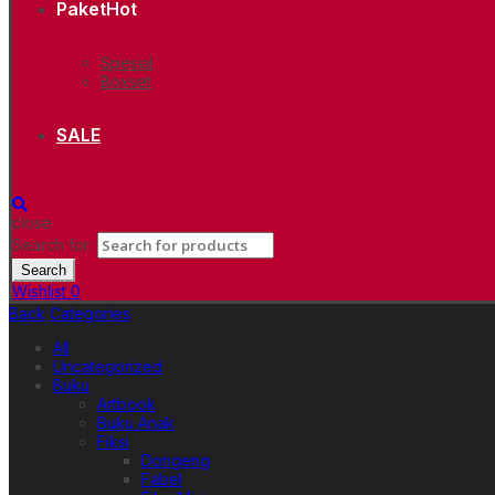
Paket
Hot
Spesial
Boxset
SALE
close
Search for:
Search
Wishlist
0
Back
Categories
All
Uncategorized
Buku
Artbook
Buku Anak
Fiksi
Dongeng
Fabel