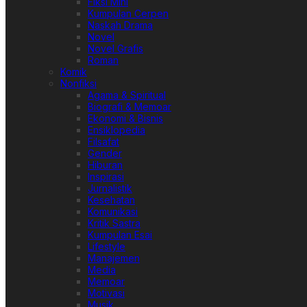
Fiksi Mini
Kumpulan Cerpen
Naskah Drama
Novel
Novel Grafis
Roman
Komik
Nonfiksi
Agama & Spiritual
Biografi & Memoar
Ekonomi & Bisnis
Ensiklopedia
Filsafat
Gender
Hiburan
Inspirasi
Jurnalistik
Kesehatan
Komunikasi
Kritik Sastra
Kumpulan Esai
Lifestyle
Manajemen
Media
Memoar
Motivasi
Musik