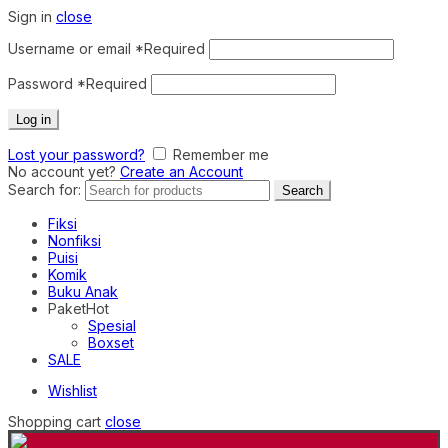
Sign in
close
Username or email
*
Required
Password
*
Required
Log in
Lost your password?
Remember me
No account yet?
Create an Account
Search for:
Search
Fiksi
Nonfiksi
Puisi
Komik
Buku Anak
Paket
Hot
Spesial
Boxset
SALE
Wishlist
Shopping cart
close