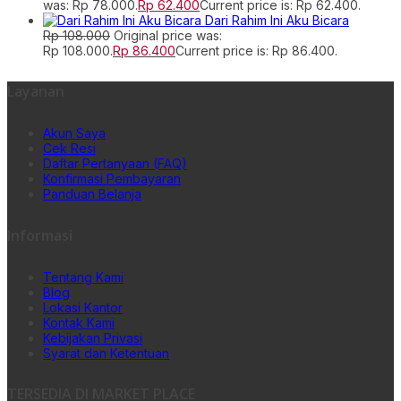
was: Rp 78.000.
Rp
62.400
Current price is: Rp 62.400.
Dari Rahim Ini Aku Bicara
Rp
108.000
Original price was:
Rp 108.000.
Rp
86.400
Current price is: Rp 86.400.
Layanan
Akun Saya
Cek Resi
Daftar Pertanyaan (FAQ)
Konfirmasi Pembayaran
Panduan Belanja
Informasi
Tentang Kami
Blog
Lokasi Kantor
Kontak Kami
Kebijakan Privasi
Syarat dan Ketentuan
TERSEDIA DI MARKET PLACE