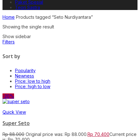
Paket Spesial
Teori Sastra
Home
Products tagged “Seto Nurdiyantara”
Showing the single result
Show sidebar
Filters
Sort by
Popularity
Newness
Price: low to high
Price: high to low
-20%
Quick View
Super Seto
Rp
88.000
Original price was: Rp 88.000.
Rp
70.400
Current price
is: Rp 70.400.