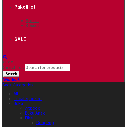
Paket
Hot
Spesial
Boxset
SALE
close
Search for:
Search
Wishlist
0
Back
Categories
All
Uncategorized
Buku
Artbook
Buku Anak
Fiksi
Dongeng