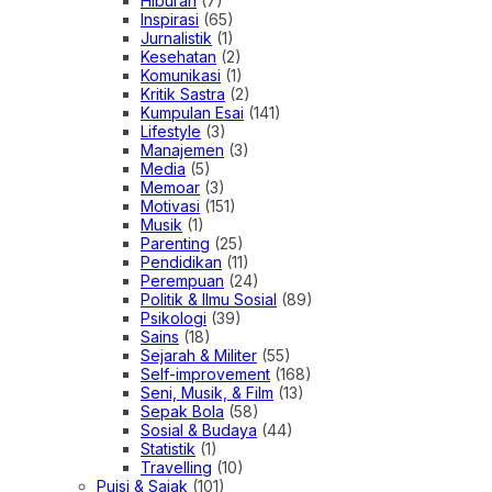
Hiburan
(7)
Inspirasi
(65)
Jurnalistik
(1)
Kesehatan
(2)
Komunikasi
(1)
Kritik Sastra
(2)
Kumpulan Esai
(141)
Lifestyle
(3)
Manajemen
(3)
Media
(5)
Memoar
(3)
Motivasi
(151)
Musik
(1)
Parenting
(25)
Pendidikan
(11)
Perempuan
(24)
Politik & Ilmu Sosial
(89)
Psikologi
(39)
Sains
(18)
Sejarah & Militer
(55)
Self-improvement
(168)
Seni, Musik, & Film
(13)
Sepak Bola
(58)
Sosial & Budaya
(44)
Statistik
(1)
Travelling
(10)
Puisi & Sajak
(101)