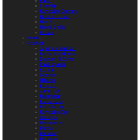
Fabel
Fiksi Mini
Kumpulan Cerpen
Naskah Drama
Novel
Novel Grafis
Roman
Komik
Nonfiksi
Agama & Spiritual
Biografi & Memoar
Ekonomi & Bisnis
Ensiklopedia
Filsafat
Gender
Hiburan
Inspirasi
Jurnalistik
Kesehatan
Komunikasi
Kritik Sastra
Kumpulan Esai
Lifestyle
Manajemen
Media
Memoar
Motivasi