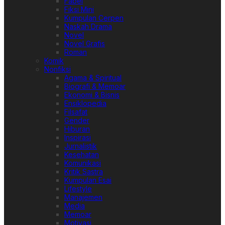
Fabel
Fiksi Mini
Kumpulan Cerpen
Naskah Drama
Novel
Novel Grafis
Roman
Komik
Nonfiksi
Agama & Spiritual
Biografi & Memoar
Ekonomi & Bisnis
Ensiklopedia
Filsafat
Gender
Hiburan
Inspirasi
Jurnalistik
Kesehatan
Komunikasi
Kritik Sastra
Kumpulan Esai
Lifestyle
Manajemen
Media
Memoar
Motivasi