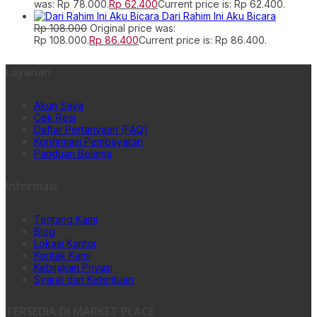
was: Rp 78.000.
Rp
62.400
Current price is: Rp 62.400.
Dari Rahim Ini Aku Bicara
Rp
108.000
Original price was:
Rp 108.000.
Rp
86.400
Current price is: Rp 86.400.
Layanan
Akun Saya
Cek Resi
Daftar Pertanyaan (FAQ)
Konfirmasi Pembayaran
Panduan Belanja
Informasi
Tentang Kami
Blog
Lokasi Kantor
Kontak Kami
Kebijakan Privasi
Syarat dan Ketentuan
TERSEDIA DI MARKET PLACE