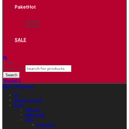
Paket
Hot
Spesial
Boxset
SALE
close
Search for:
Search
Wishlist
0
Back
Categories
All
Uncategorized
Buku
Artbook
Buku Anak
Fiksi
Dongeng