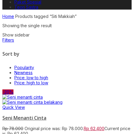
Paket Spesial
Teori Sastra
Home
Products tagged “Siti Makkiah”
Showing the single result
Show sidebar
Filters
Sort by
Popularity
Newness
Price: low to high
Price: high to low
-20%
Quick View
Seni Menanti Cinta
Rp
78.000
Original price was: Rp 78.000.
Rp
62.400
Current price
is: Rp 62.400.