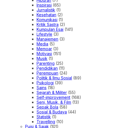
Hiburan
(7)
Inspirasi
(65)
Jurnalistik
(1)
Kesehatan
(2)
Komunikasi
(1)
Kritik Sastra
(2)
Kumpulan Esai
(141)
Lifestyle
(3)
Manajemen
(3)
Media
(5)
Memoar
(3)
Motivasi
(151)
Musik
(1)
Parenting
(25)
Pendidikan
(11)
Perempuan
(24)
Politik & Ilmu Sosial
(89)
Psikologi
(39)
Sains
(18)
Sejarah & Militer
(55)
Self-improvement
(168)
Seni, Musik, & Film
(13)
Sepak Bola
(58)
Sosial & Budaya
(44)
Statistik
(1)
Travelling
(10)
Puisi & Sajak
(101)