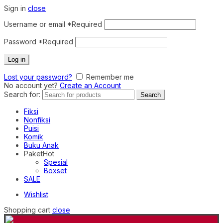
Sign in
close
Username or email
*
Required
Password
*
Required
Log in
Lost your password?
Remember me
No account yet?
Create an Account
Search for:
Search
Fiksi
Nonfiksi
Puisi
Komik
Buku Anak
Paket
Hot
Spesial
Boxset
SALE
Wishlist
Shopping cart
close