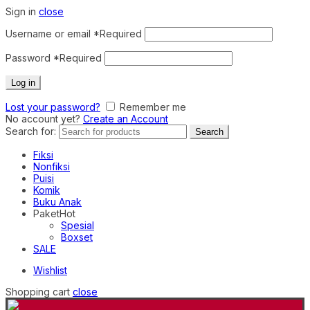
Sign in
close
Username or email
*
Required
Password
*
Required
Log in
Lost your password?
Remember me
No account yet?
Create an Account
Search for:
Search
Fiksi
Nonfiksi
Puisi
Komik
Buku Anak
Paket
Hot
Spesial
Boxset
SALE
Wishlist
Shopping cart
close