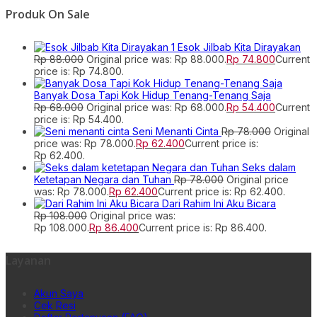
Produk On Sale
Esok Jilbab Kita Dirayakan
Rp
88.000
Original price was: Rp 88.000.
Rp
74.800
Current
price is: Rp 74.800.
Banyak Dosa Tapi Kok Hidup Tenang-Tenang Saja
Rp
68.000
Original price was: Rp 68.000.
Rp
54.400
Current
price is: Rp 54.400.
Seni Menanti Cinta
Rp
78.000
Original
price was: Rp 78.000.
Rp
62.400
Current price is:
Rp 62.400.
Seks dalam
Ketetapan Negara dan Tuhan
Rp
78.000
Original price
was: Rp 78.000.
Rp
62.400
Current price is: Rp 62.400.
Dari Rahim Ini Aku Bicara
Rp
108.000
Original price was:
Rp 108.000.
Rp
86.400
Current price is: Rp 86.400.
Layanan
Akun Saya
Cek Resi