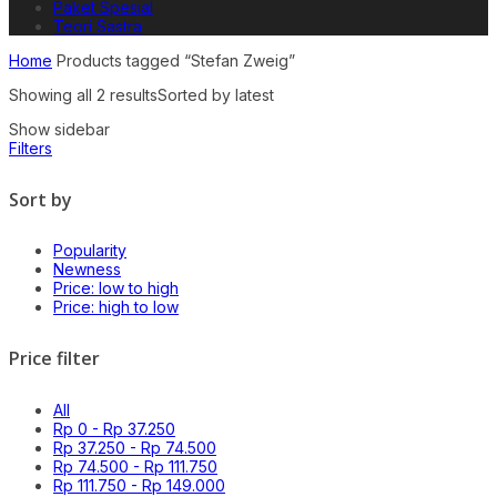
Paket Spesial
Teori Sastra
Home
Products tagged “Stefan Zweig”
Showing all 2 results
Sorted by latest
Show sidebar
Filters
Sort by
Popularity
Newness
Price: low to high
Price: high to low
Price filter
All
Rp
0
-
Rp
37.250
Rp
37.250
-
Rp
74.500
Rp
74.500
-
Rp
111.750
Rp
111.750
-
Rp
149.000