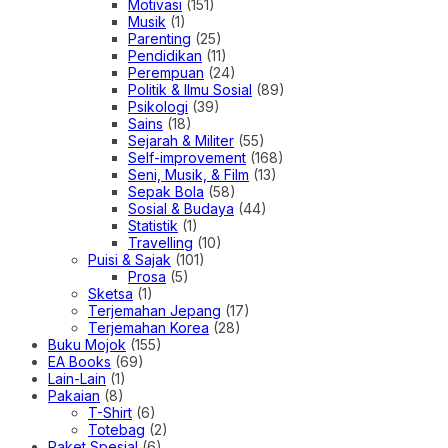
Motivasi
(151)
Musik
(1)
Parenting
(25)
Pendidikan
(11)
Perempuan
(24)
Politik & Ilmu Sosial
(89)
Psikologi
(39)
Sains
(18)
Sejarah & Militer
(55)
Self-improvement
(168)
Seni, Musik, & Film
(13)
Sepak Bola
(58)
Sosial & Budaya
(44)
Statistik
(1)
Travelling
(10)
Puisi & Sajak
(101)
Prosa
(5)
Sketsa
(1)
Terjemahan Jepang
(17)
Terjemahan Korea
(28)
Buku Mojok
(155)
EA Books
(69)
Lain-Lain
(1)
Pakaian
(8)
T-Shirt
(6)
Totebag
(2)
Paket Spesial
(6)