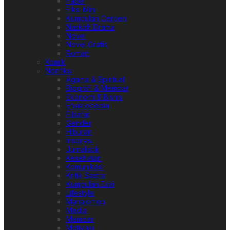
Fabel
Fiksi Mini
Kumpulan Cerpen
Naskah Drama
Novel
Novel Grafis
Roman
Komik
Nonfiksi
Agama & Spiritual
Biografi & Memoar
Ekonomi & Bisnis
Ensiklopedia
Filsafat
Gender
Hiburan
Inspirasi
Jurnalistik
Kesehatan
Komunikasi
Kritik Sastra
Kumpulan Esai
Lifestyle
Manajemen
Media
Memoar
Motivasi