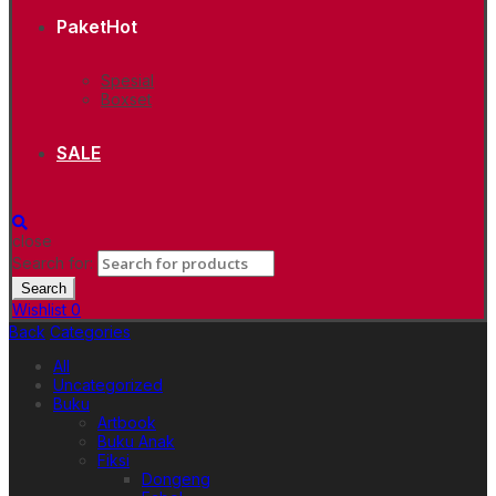
Paket
Hot
Spesial
Boxset
SALE
close
Search for:
Search
Wishlist
0
Back
Categories
All
Uncategorized
Buku
Artbook
Buku Anak
Fiksi
Dongeng