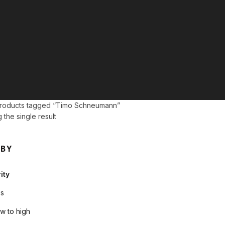
roducts tagged “Timo Schneumann”
the single result
 BY
ity
s
ow to high