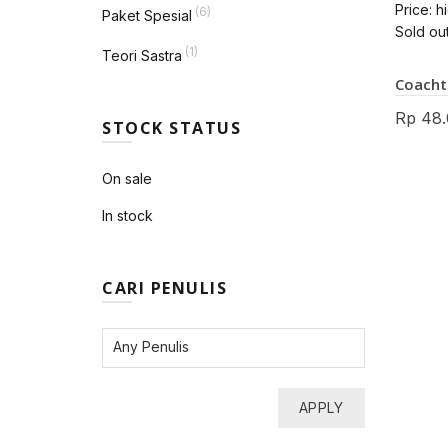
Price: h
(6)
Paket Spesial
Sold ou
(1)
Teori Sastra
Coacht
Rp
48.
STOCK STATUS
On sale
In stock
CARI PENULIS
APPLY