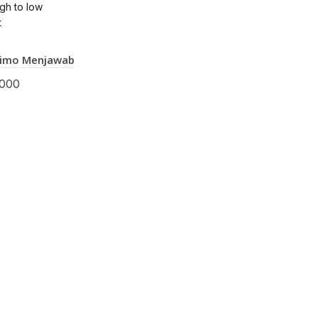
igh to low
t
imo Menjawab
000