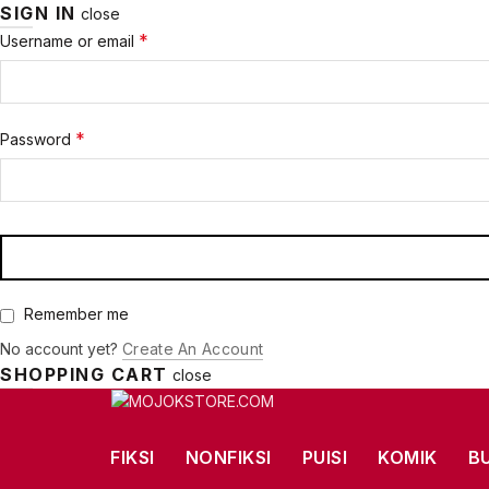
SIGN IN
close
Required
*
Username or email
Required
*
Password
Remember me
No account yet?
Create An Account
SHOPPING CART
close
FIKSI
NONFIKSI
PUISI
KOMIK
B