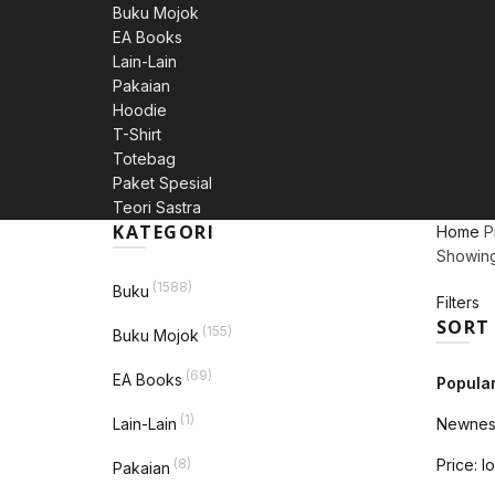
Buku Mojok
EA Books
Lain-Lain
Pakaian
Hoodie
T-Shirt
Totebag
Paket Spesial
Teori Sastra
KATEGORI
Home
P
Showing 
(1588)
Buku
Filters
SORT
(155)
Buku Mojok
(69)
EA Books
Popular
(1)
Lain-Lain
Newnes
(8)
Price: l
Pakaian