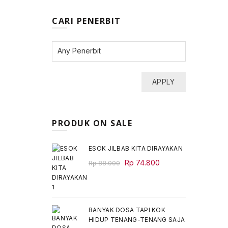
CARI PENERBIT
APPLY
PRODUK ON SALE
ESOK JILBAB KITA DIRAYAKAN
Original
Current
Rp
74.800
Rp
88.000
price
price
was:
is:
Rp 88.000.
Rp 74.800.
BANYAK DOSA TAPI KOK
HIDUP TENANG-TENANG SAJA