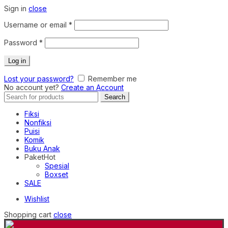
Sign in
close
Required
Username or email
*
Required
Password
*
Log in
Lost your password?
Remember me
No account yet?
Create an Account
Search
Search
for:
Fiksi
Nonfiksi
Puisi
Komik
Buku Anak
Paket
Hot
Spesial
Boxset
SALE
Wishlist
Shopping cart
close