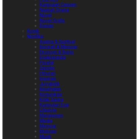
Kumpulan Cerpen
Naskah Drama
Novel
Novel Grafis
Roman
Komik
Nonfiksi
Agama & Spiritual
Biografi & Memoar
Ekonomi & Bisnis
Ensiklopedia
Filsafat
Gender
Hiburan
Inspirasi
Jurnalistik
Kesehatan
Komunikasi
Kritik Sastra
Kumpulan Esai
Lifestyle
Manajemen
Media
Memoar
Motivasi
Musik