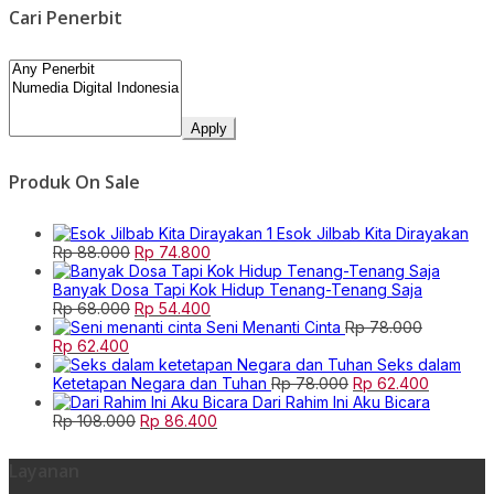
Cari Penerbit
Apply
Produk On Sale
Esok Jilbab Kita Dirayakan
Original
Current
Rp
88.000
Rp
74.800
price
price
was:
is:
Banyak Dosa Tapi Kok Hidup Tenang-Tenang Saja
Rp 88.000.
Original
Rp 74.800.
Current
Rp
68.000
Rp
54.400
price
price
Seni Menanti Cinta
Rp
78.000
Original
Current
was:
is:
Rp
62.400
price
price
Rp 68.000.
Rp 54.400.
Seks dalam
was:
is:
Original
Current
Ketetapan Negara dan Tuhan
Rp
78.000
Rp
62.400
Rp 78.000.
Rp 62.400.
price
price
Dari Rahim Ini Aku Bicara
Original
Current
was:
is:
Rp
108.000
Rp
86.400
price
price
Rp 78.000.
Rp 62.40
was:
is:
Layanan
Rp 108.000.
Rp 86.400.