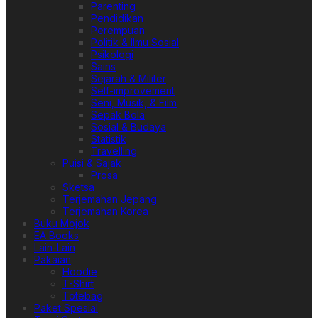
Parenting
Pendidikan
Perempuan
Politik & Ilmu Sosial
Psikologi
Sains
Sejarah & Militer
Self-improvement
Seni, Musik, & Film
Sepak Bola
Sosial & Budaya
Statistik
Travelling
Puisi & Sajak
Prosa
Sketsa
Terjemahan Jepang
Terjemahan Korea
Buku Mojok
EA Books
Lain-Lain
Pakaian
Hoodie
T-Shirt
Totebag
Paket Spesial