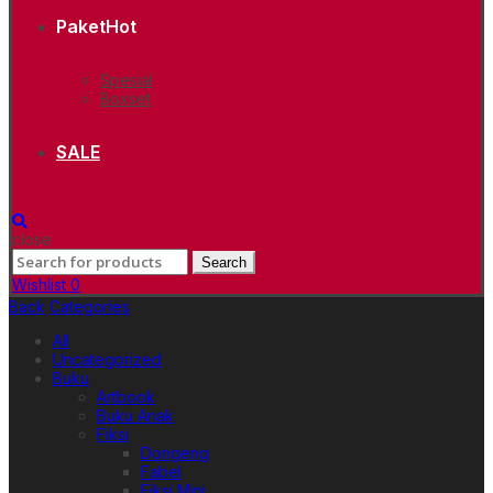
Paket
Hot
Spesial
Boxset
SALE
close
Search
Search
for:
Wishlist
0
Back
Categories
All
Uncategorized
Buku
Artbook
Buku Anak
Fiksi
Dongeng
Fabel
Fiksi Mini