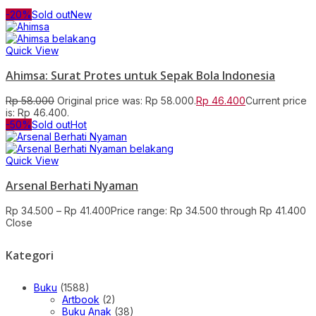
-20%
Sold out
New
Quick View
Ahimsa: Surat Protes untuk Sepak Bola Indonesia
Rp
58.000
Original price was: Rp 58.000.
Rp
46.400
Current price
is: Rp 46.400.
-50%
Sold out
Hot
Quick View
Arsenal Berhati Nyaman
Rp
34.500
–
Rp
41.400
Price range: Rp 34.500 through Rp 41.400
Close
Kategori
Buku
(1588)
Artbook
(2)
Buku Anak
(38)