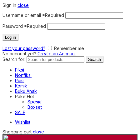
Sign in
close
Username or email
*
Required
Password
*
Required
Log in
Lost your password?
Remember me
No account yet?
Create an Account
Search for:
Search
Fiksi
Nonfiksi
Puisi
Komik
Buku Anak
Paket
Hot
Spesial
Boxset
SALE
Wishlist
Shopping cart
close