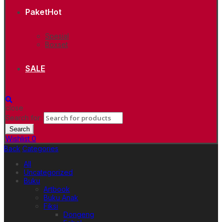
Paket
Hot
Spesial
Boxset
SALE
close
Search for:
Search
Wishlist
0
Back
Categories
All
Uncategorized
Buku
Artbook
Buku Anak
Fiksi
Dongeng