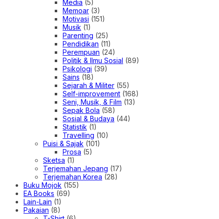
Media
(5)
Memoar
(3)
Motivasi
(151)
Musik
(1)
Parenting
(25)
Pendidikan
(11)
Perempuan
(24)
Politik & Ilmu Sosial
(89)
Psikologi
(39)
Sains
(18)
Sejarah & Militer
(55)
Self-improvement
(168)
Seni, Musik, & Film
(13)
Sepak Bola
(58)
Sosial & Budaya
(44)
Statistik
(1)
Travelling
(10)
Puisi & Sajak
(101)
Prosa
(5)
Sketsa
(1)
Terjemahan Jepang
(17)
Terjemahan Korea
(28)
Buku Mojok
(155)
EA Books
(69)
Lain-Lain
(1)
Pakaian
(8)
T-Shirt
(6)