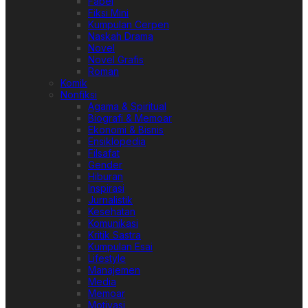
Fabel
Fiksi Mini
Kumpulan Cerpen
Naskah Drama
Novel
Novel Grafis
Roman
Komik
Nonfiksi
Agama & Spiritual
Biografi & Memoar
Ekonomi & Bisnis
Ensiklopedia
Filsafat
Gender
Hiburan
Inspirasi
Jurnalistik
Kesehatan
Komunikasi
Kritik Sastra
Kumpulan Esai
Lifestyle
Manajemen
Media
Memoar
Motivasi