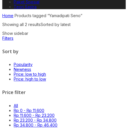
Paket Spesial
Teori Sastra
Home
Products tagged “Yamadipati Seno”
Showing all 2 results
Sorted by latest
Show sidebar
Filters
Sort by
Popularity
Newness
Price: low to high
Price: high to low
Price filter
All
Rp
0
-
Rp
11.600
Rp
11.600
-
Rp
23.200
Rp
23.200
-
Rp
34.800
Rp
34.800
-
Rp
46.400