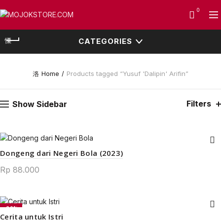
0
CATEGORIES
Home
Products tagged “Yusuf 'Dalipin' Arifin”
Filters
Show Sidebar
Dongeng dari Negeri Bola (2023)
Rp
88.000
-20%
Cerita untuk Istri