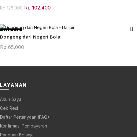
Original
Current
Rp
102.400
Rp
128.000
price
price
was:
is:
Rp 128.000.
Rp 102.400.
SOLD OUT
Dongeng dari Negeri Bola
Rp
65.000
LAYANAN
Akun Saya
Cek Resi
Daftar Pertanyaan (FAQ)
Konfirmasi Pembayaran
Panduan Belanja