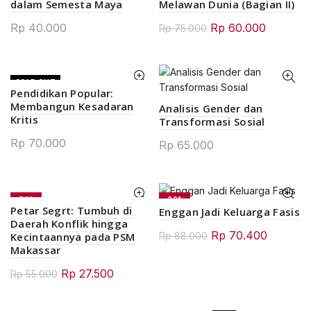
SOLD OUT
dalam Semesta Maya
Melawan Dunia (Bagian II)
Original
Current
Rp
40.000
Rp
60.000
Rp
75.000
price
price
was:
is:
Rp 75.000.
Rp 60.0
SOLD OUT
Pendidikan Popular:
Membangun Kesadaran
Analisis Gender dan
Kritis
Transformasi Sosial
Rp
70.000
Rp
65.000
-50%
-20%
Petar Segrt: Tumbuh di
Enggan Jadi Keluarga Fasis
SOLD OUT
Daerah Konflik hingga
Original
Current
Rp
70.400
Rp
88.000
Kecintaannya pada PSM
Makassar
price
price
was:
is:
Original
Current
Rp
27.500
Rp
55.000
Rp 88.000.
Rp 70.4
price
price
was:
is: