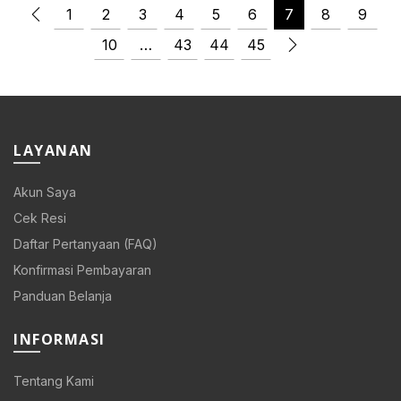
1
2
3
4
5
6
7
8
9
Rp 55.000.
Rp 27.500.
10
…
43
44
45
LAYANAN
0.
Akun Saya
Cek Resi
Daftar Pertanyaan (FAQ)
Konfirmasi Pembayaran
Panduan Belanja
0.
INFORMASI
Tentang Kami