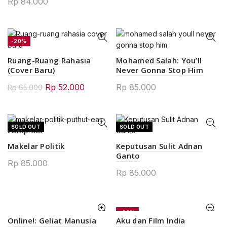
Rp
84.000
-20%
Ruang-Ruang Rahasia
Mohamed Salah: You’ll
(Cover Baru)
Never Gonna Stop Him
Original
Current
Rp
52.000
Rp
85.000
Rp
65.000
price
price
was:
is:
Rp 65.000.
Rp 52.000.
SOLD OUT
SOLD OUT
Makelar Politik
Keputusan Sulit Adnan
Ganto
Rp
85.000
Rp
85.000
-20%
Online!: Geliat Manusia
Aku dan Film India