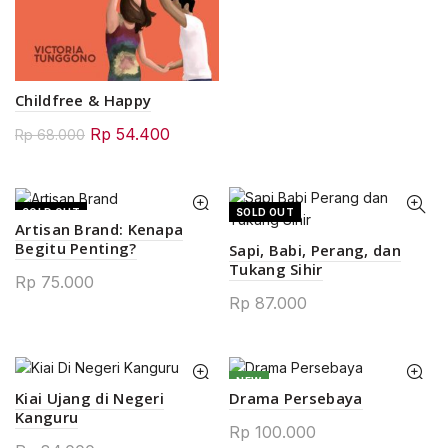
Childfree & Happy
Original
Current
Rp
54.400
Rp
68.000
price
price
was:
is:
Rp 68.000.
Rp 54.400.
SOLD OUT
SOLD OUT
Artisan Brand: Kenapa
Begitu Penting?
Sapi, Babi, Perang, dan
Tukang Sihir
Rp
75.000
Rp
87.000
NEW
Kiai Ujang di Negeri
Drama Persebaya
Kanguru
Rp
100.000