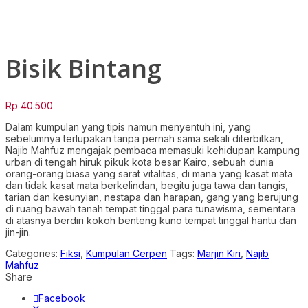
Click to enlarge
Bisik Bintang
Rp
40.500
Dalam kumpulan yang tipis namun menyentuh ini, yang
sebelumnya terlupakan tanpa pernah sama sekali diterbitkan,
Najib Mahfuz mengajak pembaca memasuki kehidupan kampung
urban di tengah hiruk pikuk kota besar Kairo, sebuah dunia
orang-orang biasa yang sarat vitalitas, di mana yang kasat mata
dan tidak kasat mata berkelindan, begitu juga tawa dan tangis,
tarian dan kesunyian, nestapa dan harapan, gang yang berujung
di ruang bawah tanah tempat tinggal para tunawisma, sementara
di atasnya berdiri kokoh benteng kuno tempat tinggal hantu dan
jin-jin.
Categories:
Fiksi
,
Kumpulan Cerpen
Tags:
Marjin Kiri
,
Najib
Mahfuz
Share
Facebook