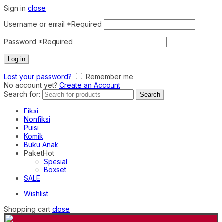
Sign in
close
Username or email
*
Required
Password
*
Required
Log in
Lost your password?
Remember me
No account yet?
Create an Account
Search for:
Search
Fiksi
Nonfiksi
Puisi
Komik
Buku Anak
Paket
Hot
Spesial
Boxset
SALE
Wishlist
Shopping cart
close