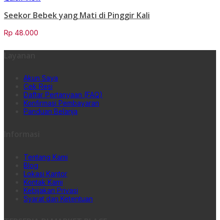
Seekor Bebek yang Mati di Pinggir Kali
Rp
48.000
Layanan
Akun Saya
Cek Resi
Daftar Pertanyaan (FAQ)
Konfirmasi Pembayaran
Panduan Belanja
Informasi
Tentang Kami
Blog
Lokasi Kantor
Kontak Kami
Kebijakan Privasi
Syarat dan Ketentuan