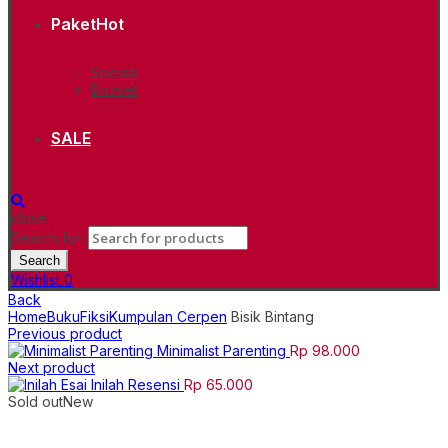
Paket
Hot
Spesial
Boxset
SALE
close
Search for:
Search
Wishlist
0
Back
Home
Buku
Fiksi
Kumpulan Cerpen
Bisik Bintang
Previous product
Minimalist Parenting
Rp
98.000
Next product
Inilah Resensi
Rp
65.000
Sold out
New