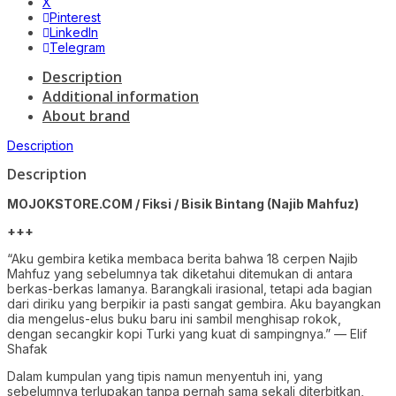
X
Pinterest
LinkedIn
Telegram
Description
Additional information
About brand
Description
Description
MOJOKSTORE.COM / Fiksi / Bisik Bintang (Najib Mahfuz)
+++
“Aku gembira ketika membaca berita bahwa 18 cerpen Najib
Mahfuz yang sebelumnya tak diketahui ditemukan di antara
berkas-berkas lamanya. Barangkali irasional, tetapi ada bagian
dari diriku yang berpikir ia pasti sangat gembira. Aku bayangkan
dia mengelus-elus buku baru ini sambil menghisap rokok,
dengan secangkir kopi Turki yang kuat di sampingnya.” — Elif
Shafak
Dalam kumpulan yang tipis namun menyentuh ini, yang
sebelumnya terlupakan tanpa pernah sama sekali diterbitkan,