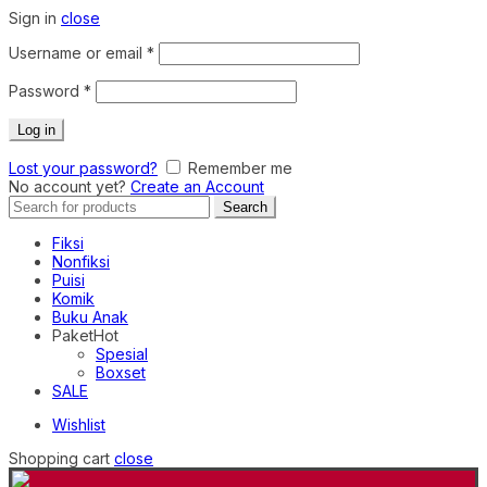
Sign in
close
Required
Username or email
*
Required
Password
*
Log in
Lost your password?
Remember me
No account yet?
Create an Account
Search
Search
for:
Fiksi
Nonfiksi
Puisi
Komik
Buku Anak
Paket
Hot
Spesial
Boxset
SALE
Wishlist
Shopping cart
close