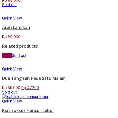
Rp
88.000
Sold out
Quick View
Arah Langkah
Rp
88.000
Related products
-20%
Sold out
Quick View
Dua Tangisan Pada Satu Malam
Original
Current
Rp
59.000
Rp
47.200
price
price
Sold out
was:
is:
Rp 59.000.
Rp 47.200.
Quick View
Kiat Sukses Hancur Lebur