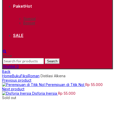
Paket
Hot
Spesial
Boxset
SALE
close
Search
Search
for:
Wishlist
0
Back
Home
Buku
Fiksi
Roman
Distilasi Alkena
Previous product
Perempuan di Titik Nol
Rp
55.000
Next product
Disforia Inersia
Rp
55.000
Sold out