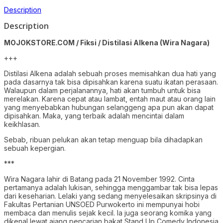
Description
Description
MOJOKSTORE.COM / Fiksi / Distilasi Alkena (Wira Nagara)
+++
Distilasi Alkena adalah sebuah proses memisahkan dua hati yang
pada dasarnya tak bisa dipisahkan karena suatu ikatan perasaan.
Walaupun dalam perjalanannya, hati akan tumbuh untuk bisa
merelakan. Karena cepat atau lambat, entah maut atau orang lain
yang menyebabkan hubungan selanggeng apa pun akan dapat
dipisahkan. Maka, yang terbaik adalah mencintai dalam
keikhlasan.
Sebab, ribuan pelukan akan tetap menguap bila dihadapkan
sebuah kepergian.
***
Wira Nagara lahir di Batang pada 21 November 1992. Cinta
pertamanya adalah lukisan, sehingga menggambar tak bisa lepas
dari keseharian. Lelaki yang sedang menyelesaikan skripsinya di
Fakultas Pertanian UNSOED Purwokerto ini mempunyai hobi
membaca dan menulis sejak kecil. Ia juga seorang komika yang
dikenal lewat ajang pencarian bakat Stand Up Comedy Indonesia