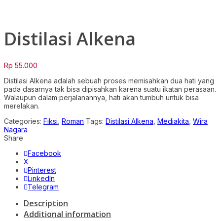
Click to enlarge
Distilasi Alkena
Rp
55.000
Distilasi Alkena adalah sebuah proses memisahkan dua hati yang
pada dasarnya tak bisa dipisahkan karena suatu ikatan perasaan.
Walaupun dalam perjalanannya, hati akan tumbuh untuk bisa
merelakan.
Categories:
Fiksi
,
Roman
Tags:
Distilasi Alkena
,
Mediakita
,
Wira
Nagara
Share
Facebook
X
Pinterest
LinkedIn
Telegram
Description
Additional information