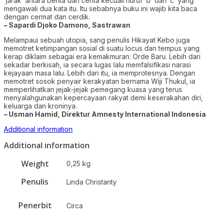
‘jarak’ antara berita dan cerita kecuali huruf ‘b’ dan ‘c’ yang
mengawali dua kata itu. Itu sebabnya buku ini wajib kita baca
dengan cermat dan cerdik.
– Sapardi Djoko Damono, Sastrawan
Melampaui sebuah utopia, sang penulis Hikayat Kebo juga
memotret ketimpangan sosial di suatu locus dan tempus yang
kerap diklaim sebagai era kemakmuran: Orde Baru. Lebih dari
sekadar berkisah, ia secara lugas lalu memfalsifikasi narasi
kejayaan masa lalu. Lebih dari itu, ia memprotesnya. Dengan
memotret sosok penyair kerakyatan bernama Wiji Thukul, ia
memperlihatkan jejak-jejak pemegang kuasa yang terus
menyalahgunakan kepercayaan rakyat demi keserakahan diri,
keluarga dan kroninya.
– Usman Hamid, Direktur Amnesty International Indonesia
Additional information
Additional information
Weight
0,25 kg
Penulis
Linda Christanty
Penerbit
Circa