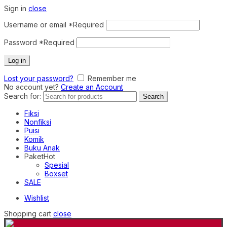
Sign in
close
Username or email
*
Required
Password
*
Required
Log in
Lost your password?
Remember me
No account yet?
Create an Account
Search for:
Search
Fiksi
Nonfiksi
Puisi
Komik
Buku Anak
Paket
Hot
Spesial
Boxset
SALE
Wishlist
Shopping cart
close