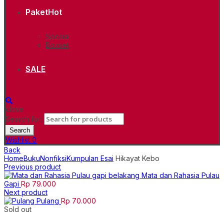
Paket
Hot
Spesial
Boxset
SALE
close
Search for:
Search
Wishlist
0
Back
Home
Buku
Nonfiksi
Kumpulan Esai
Hikayat Kebo
Previous product
Mata dan Rahasia Pulau
Gapi
Rp
79.000
Next product
Pulang
Rp
70.000
Sold out