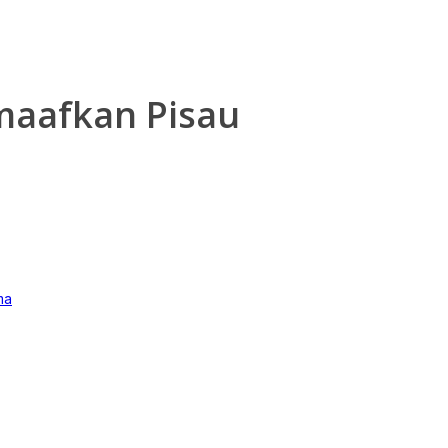
aafkan Pisau
ma