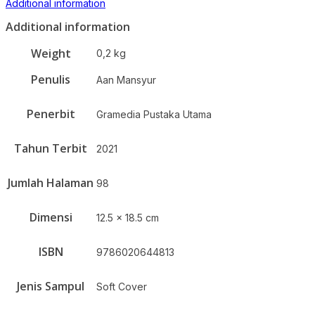
Additional information
Additional information
Weight
0,2 kg
Penulis
Aan Mansyur
Penerbit
Gramedia Pustaka Utama
Tahun Terbit
2021
Jumlah Halaman
98
Dimensi
12.5 x 18.5 cm
ISBN
9786020644813
Jenis Sampul
Soft Cover