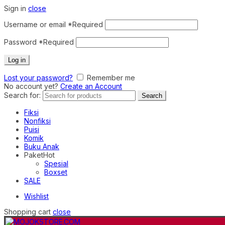
Sign in
close
Username or email
*
Required
Password
*
Required
Log in
Lost your password?
Remember me
No account yet?
Create an Account
Search for:
Search
Fiksi
Nonfiksi
Puisi
Komik
Buku Anak
Paket
Hot
Spesial
Boxset
SALE
Wishlist
Shopping cart
close