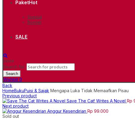
Paket
Hot
Spesial
Boxset
SALE
close
Search for:
Search
Wishlist
0
Back
Home
Buku
Puisi & Sajak
Mengapa Luka Tidak Memaafkan Pisau
Previous product
Save The Cat! Writes A Novel
Rp
9
Next product
Anggur Kesendirian
Rp
99.000
Sold out