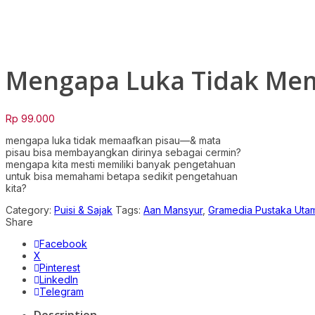
Click to enlarge
Mengapa Luka Tidak Mem
Rp
99.000
mengapa luka tidak memaafkan pisau—& mata
pisau bisa membayangkan dirinya sebagai cermin?
mengapa kita mesti memiliki banyak pengetahuan
untuk bisa memahami betapa sedikit pengetahuan
kita?
Category:
Puisi & Sajak
Tags:
Aan Mansyur
,
Gramedia Pustaka Uta
Share
Facebook
X
Pinterest
LinkedIn
Telegram