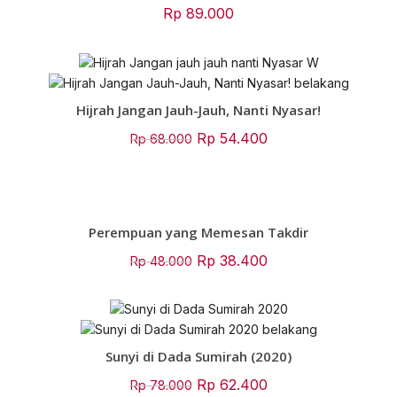
Rp
89.000
Hijrah Jangan Jauh-Jauh, Nanti Nyasar!
Original
Current
Rp
54.400
Rp
68.000
price
price
was:
is:
Rp 68.000.
Rp 54.400.
Perempuan yang Memesan Takdir
Original
Current
Rp
38.400
Rp
48.000
price
price
was:
is:
Rp 48.000.
Rp 38.400.
Sunyi di Dada Sumirah (2020)
Original
Current
Rp
62.400
Rp
78.000