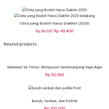
price
price
was:
is:
Rp 78.000.
Rp 62.400.
Cinta yang Bodoh Harus Diakhiri (2020)
Original
Current
Rp
46.400
Rp
58.000
price
price
was:
is:
Related products
Rp 58.000.
Rp 46.400.
Melawat ke Timur: Menyusuri Semenanjung Raja-Raja
Rp
62.000
Buruh, Serikat, dan Politik
Rp
100.000