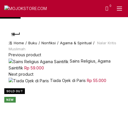
0
-20%
-20%
-20%
-20%
SOLD OUT
SOLD OUT
-50%
SOLD OUT
SOLD OUT
-50%
NEW
SOLD OUT
SOLD OUT
SOLD OUT
NEW
Home
Buku
Nonfiksi
Agama & Spiritual
Nalar Kritis
Muslimah
Previous product
Sains Religius, Agama
Saintifik
Rp
59.000
Next product
Tiada Ojek di Paris
Rp
55.000
SOLD OUT
Click to enlarge
NEW