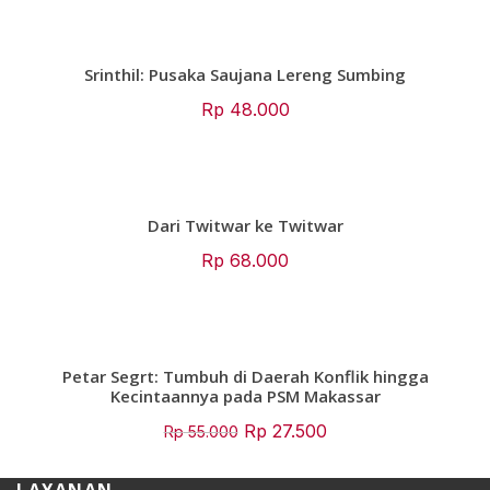
was:
is:
Rp 48.000.
Rp 24.000.
Srinthil: Pusaka Saujana Lereng Sumbing
Rp
48.000
Dari Twitwar ke Twitwar
Rp
68.000
Petar Segrt: Tumbuh di Daerah Konflik hingga
Kecintaannya pada PSM Makassar
Original
Current
Rp
27.500
Rp
55.000
price
price
was:
is: