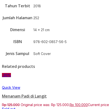
Tahun Terbit
2018
Jumlah Halaman
252
Dimensi
14 x 21 cm
ISBN
978-602-0857-56-5
Jenis Sampul
Soft Cover
Related products
-20%
Quick View
Menanam Padi di Langit
Rp
125.000
Original price was: Rp 125.000.
Rp
100.000
Current price
Sold out