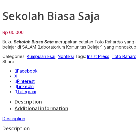
Sekolah Biasa Saja
Rp
60.000
Buku
Sekolah Biasa Saja
merupakan catatan Toto Rahardjo yang d
belajar di SALAM (Laboratorium Komunitas Belajar) yang mencakup
Categories:
Kumpulan Esai
,
Nonfiksi
Tags:
Insist Press
,
Toto Rahard
Share
Facebook
X
Pinterest
LinkedIn
Telegram
Description
Additional information
Description
Description