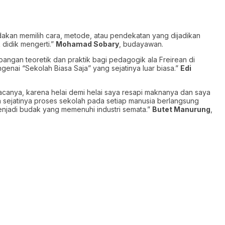
ndakan memilih cara, metode, atau pendekatan yang dijadikan
didik mengerti.”
Mohamad Sobary
, budayawan.
bangan teoretik dan praktik bagi pedagogik ala Freirean di
enai “Sekolah Biasa Saja” yang sejatinya luar biasa.”
Edi
anya, karena helai demi helai saya resapi maknanya dan saya
a sejatinya proses sekolah pada setiap manusia berlangsung
menjadi budak yang memenuhi industri semata.”
Butet Manurung
,