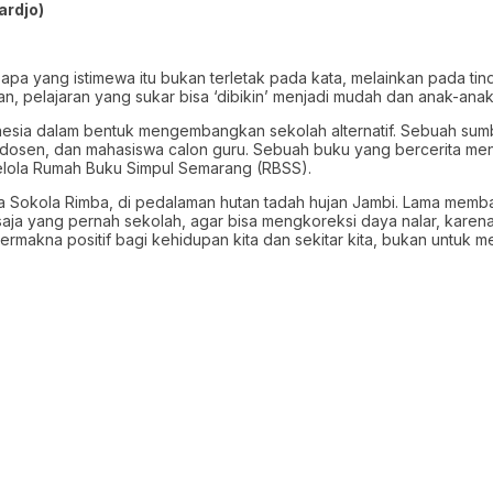
ardjo)
, apa yang istimewa itu bukan terletak pada kata, melainkan pada ti
 pelajaran yang sukar bisa ‘dibikin’ menjadi mudah dan anak-anak 
ndonesia dalam bentuk mengembangkan sekolah alternatif. Sebuah sum
u, dosen, dan mahasiswa calon guru. Sebuah buku yang bercerita meng
elola Rumah Buku Simpul Semarang (RBSS).
 Sokola Rimba, di pedalaman hutan tadah hujan Jambi. Lama membac
saja yang pernah sekolah, agar bisa mengkoreksi daya nalar, karen
ermakna positif bagi kehidupan kita dan sekitar kita, bukan untuk 