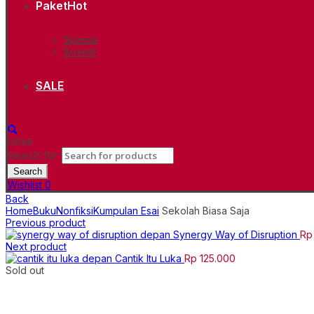
Paket
Hot
Spesial
Boxset
SALE
close
Search for:
Search
Wishlist
0
Back
Home
Buku
Nonfiksi
Kumpulan Esai
Sekolah Biasa Saja
Previous product
Synergy Way of Disruption
Rp
Next product
Cantik Itu Luka
Rp
125.000
Sold out
Click to enlarge