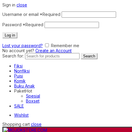
Sign in
close
Username or email
*
Required
Password
*
Required
Log in
Lost your password?
Remember me
No account yet?
Create an Account
Search for:
Search
Fiksi
Nonfiksi
Puisi
Komik
Buku Anak
Paket
Hot
Spesial
Boxset
SALE
Wishlist
Shopping cart
close