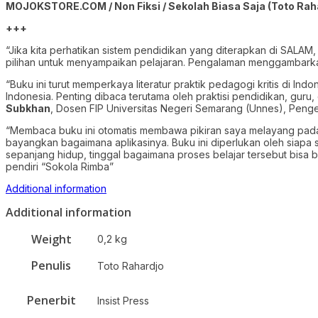
MOJOKSTORE.COM / Non Fiksi / Sekolah Biasa Saja (Toto Rah
+++
“Jika kita perhatikan sistem pendidikan yang diterapkan di SALAM
pilihan untuk menyampaikan pelajaran. Pengalaman menggambarkan,
“Buku ini turut memperkaya literatur praktik pedagogi kritis di I
Indonesia. Penting dibaca terutama oleh praktisi pendidikan, gur
Subkhan
, Dosen FIP Universitas Negeri Semarang (Unnes), Peng
“Membaca buku ini otomatis membawa pikiran saya melayang pada
bayangkan bagaimana aplikasinya. Buku ini diperlukan oleh siapa 
sepanjang hidup, tinggal bagaimana proses belajar tersebut bisa b
pendiri “Sokola Rimba”
Additional information
Additional information
Weight
0,2 kg
Penulis
Toto Rahardjo
Penerbit
Insist Press